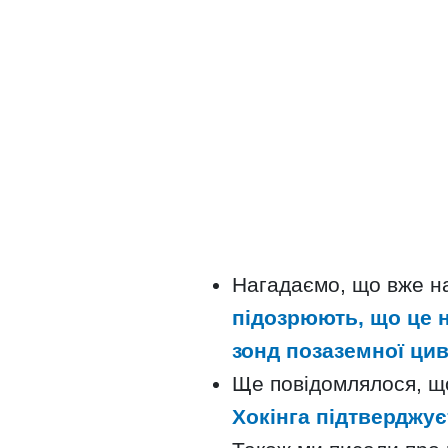
Нагадаємо, що вже н
підозрюють, що це н
зонд позаземної
цив
Ще повідомлялося, щ
Хокінга підтверджу