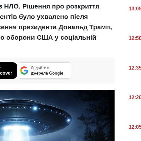
із НЛО. Рішення про розкриття
13:0
ентів було ухвалено після
ження президента Дональд Трамп,
о оборони США у соціальній
12:5
12:3
у
Додайте в
cover
джерела Google
12:2
12:0