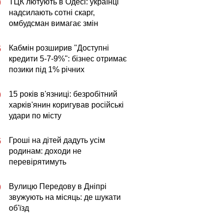
ТЦК лютують в Одесі: українці
0
надсилають сотні скарг,
омбудсман вимагає змін
Кабмін розширив "Доступні
5
кредити 5-7-9%": бізнес отримає
позики під 1% річних
15 років в'язниці: безробітний
0
харків'янин коригував російські
удари по місту
Гроші на дітей дадуть усім
5
родинам: доходи не
перевірятимуть
Вулицю Передову в Дніпрі
0
звужують на місяць: де шукати
об'їзд