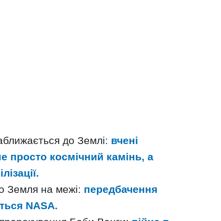
аближається до Землі:
вчені
е просто космічний камінь, а
ілізації.
о Земля на межі:
передбачення
ється NASA.