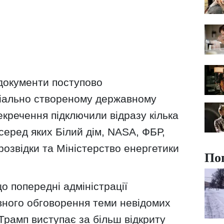
 документи поступово
ціально створеному державному
екречення підключили відразу кілька
серед яких Білий дім, NASA, ФБР,
розвідки та Міністерство енергетики
По
о попередні адміністрації
вного обговорення теми невідомих
к Трамп виступає за більш відкриту