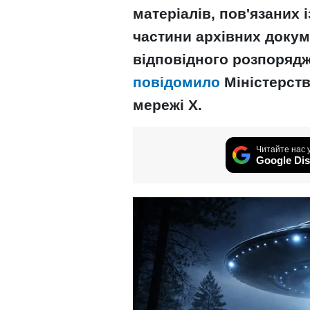
матеріалів, пов'язаних 
частини архівних докум
відповідного розпоряд
повідомило
Міністерств
мережі X.
Читайте нас 
Google Dis