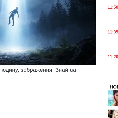
11:5
11:3
11:2
юдину, зображення: Знай.ua
НО