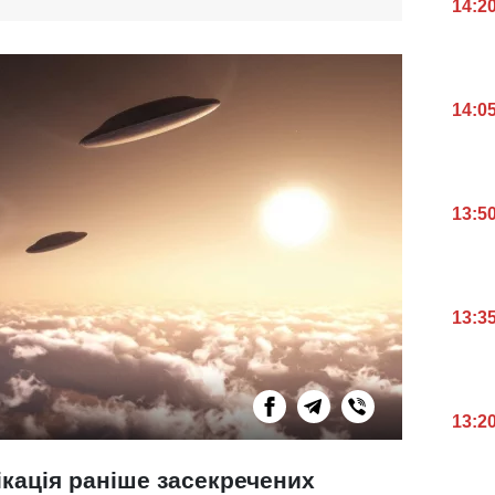
14:2
14:0
13:5
13:3
13:2
кація раніше засекречених