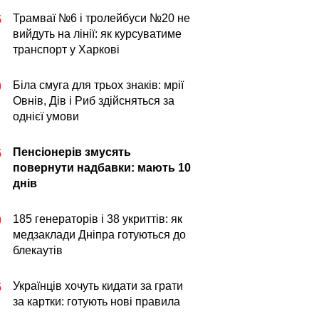
Трамваї №6 і тролейбуси №20 не
5
вийдуть на лінії: як курсуватиме
транспорт у Харкові
Біла смуга для трьох знаків: мрії
0
Овнів, Дів і Риб здійсняться за
однієї умови
Пенсіонерів змусять
5
повернути надбавки: мають 10
днів
185 генераторів і 38 укриттів: як
0
медзаклади Дніпра готуються до
блекаутів
Українців хочуть кидати за грати
5
за картки: готують нові правила