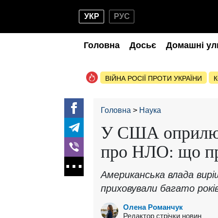
УКР
РУС
Головна
Досьє
Домашні ул
ВІЙНА РОСІЇ ПРОТИ УКРАЇНИ
К
Головна
Наука
У США оприлюд
про НЛО: що пр
Американська влада вирі
приховували багато років
Олена Романчук
Редактор стрічки новин