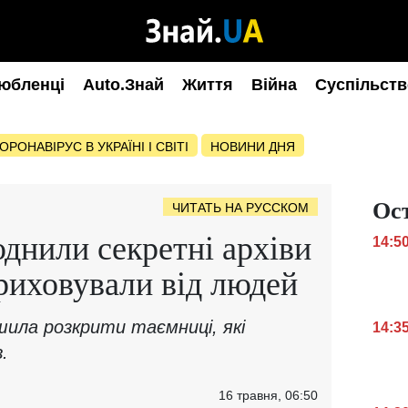
юбленці
Auto.Знай
Життя
Війна
Суспільств
ОРОНАВІРУС В УКРАЇНІ І СВІТІ
НОВИНИ ДНЯ
Ос
ЧИТАТЬ НА РУССКОМ
нили секретні архіви
14:5
иховували від людей
шила розкрити таємниці, які
14:3
.
16 травня, 06:50