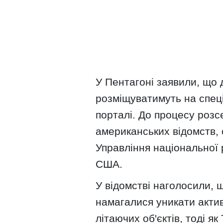
У Пентагоні заявили, що
розміщуватимуть на спе
порталі. До процесу розс
американських відомств, 
Управління національної 
США.
У відомстві наголосили, щ
намагалися уникати акти
літаючих об'єктів, тоді я