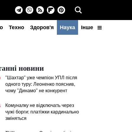
о
Техно
Здоров'я
Наука
Інше
танні новини
"Шахтар" уже чемпіон УПЛ після
0
одного туру: Леоненко пояснив,
чому "Динамо" не конкурент
Комуналку не відключать через
5
чужі борги: платіжки кардинально
зміняться