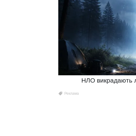
НЛО викрадають л