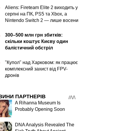
Aliens: Fireteam Elite 2 виходить у
0
серпні на ПК, PS5 та Xbox, а
Nintendo Switch 2 — лише восени
300–500 млн грн збитків:
5
скільки коштує Києву один
балістичний обстріл
"Купол" над Харковом: як працює
0
комплексний захист від FPV-
дронів
ВИНИ ПАРТНЕРІВ
A Rihanna Museum Is
Probably Opening Soon
DNA Analysis Revealed The