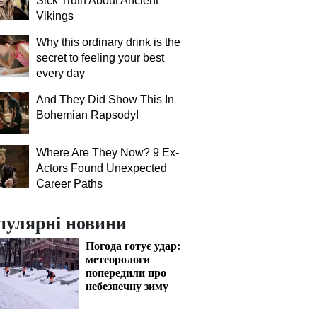
Sick Truth About Ancient
Vikings
Why this ordinary drink is the
secret to feeling your best
every day
And They Did Show This In
Bohemian Rapsody!
Where Are They Now? 9 Ex-
Actors Found Unexpected
Career Paths
пулярні новини
Погода готує удар:
метеорологи
попередили про
небезпечну зиму