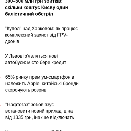
300–500 млн грн збитків:
5
скільки коштує Києву один
балістичний обстріл
"Купол" над Харковом: як працює
0
комплексний захист від FPV-
дронів
У Львові з'являться нові
5
автобуси: місто бере кредит
65% ринку преміум-смартфонів
0
належить Apple: китайські бренди
скорочують розрив
"Нафтогаз" зобов'язує
5
встановити новий прилад: ціна
від 1335 грн, інакше відключать