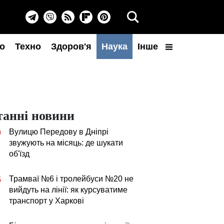
о
Техно
Здоров'я
Наука
Інше
танні новини
Вулицю Передову в Дніпрі
0
звужують на місяць: де шукати
об'їзд
Трамваї №6 і тролейбуси №20 не
5
вийдуть на лінії: як курсуватиме
транспорт у Харкові