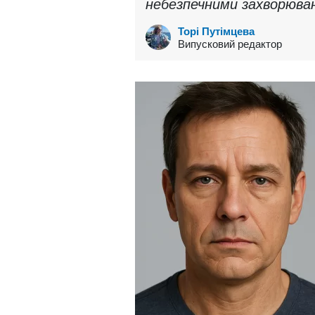
небезпечними захворюва
Торі Путімцева
Випусковий редактор