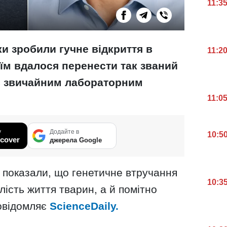
11:3
и зробили гучне відкриття в
11:2
: їм вдалося перенести так званий
ів звичайним лабораторним
11:0
у
Додайте в
10:5
cover
джерела Google
 показали, що генетичне втручання
10:3
ість життя тварин, а й помітно
повідомляє
ScienceDaily.