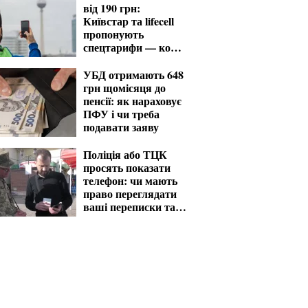
від 190 грн:
Київстар та lifecell
пропонують
спецтарифи — кому
доступні
УБД отримають 648
грн щомісяця до
пенсії: як нараховує
ПФУ і чи треба
подавати заяву
Поліція або ТЦК
просять показати
телефон: чи мають
право переглядати
ваші переписки та
фото