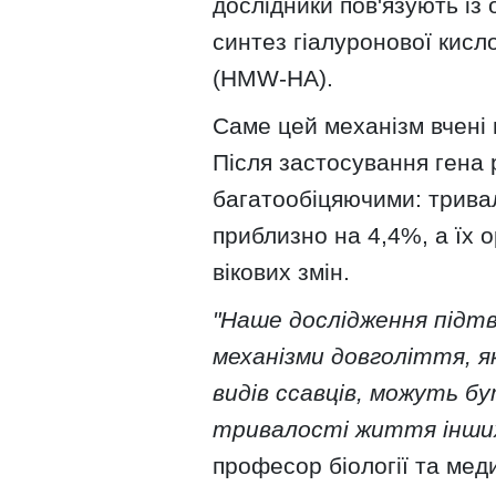
дослідники пов'язують із 
синтез гіалуронової кисл
(HMW-HA).
Саме цей механізм вчені
Після застосування гена
багатообіцяючими: трива
приблизно на 4,4%, а їх о
вікових змін.
"Наше дослідження підтв
механізми довголіття, я
видів ссавців, можуть б
тривалості життя інших
професор біології та мед