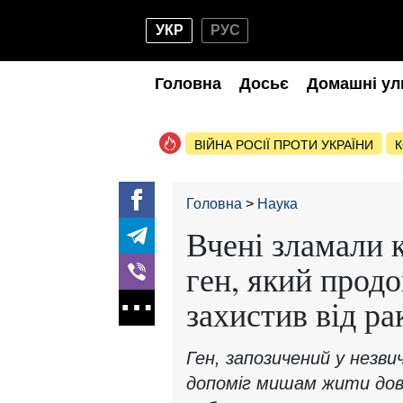
УКР
РУС
Головна
Досьє
Домашні ул
ВІЙНА РОСІЇ ПРОТИ УКРАЇНИ
К
Головна
Наука
Вчені зламали 
ген, який прод
захистив від ра
Ген, запозичений у незви
допоміг мишам жити дов