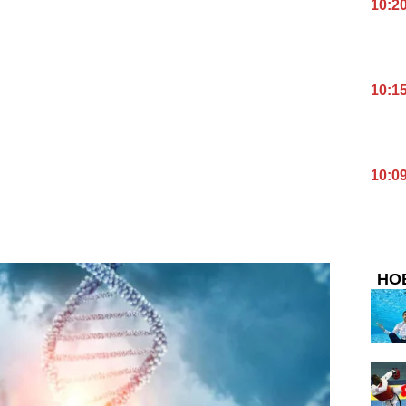
10:2
10:1
10:0
НО