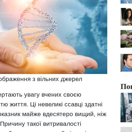
зображення з вільних джерел
По
ертають увагу вчених своєю
 життя. Ці невеликі ссавці здатні
оказник майже вдесятеро вищий, ніж
 Причину такої витривалості