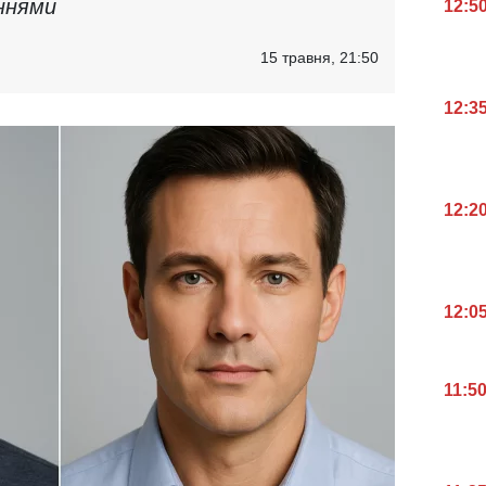
ннями
12:5
15 травня, 21:50
12:3
12:2
12:0
11:5