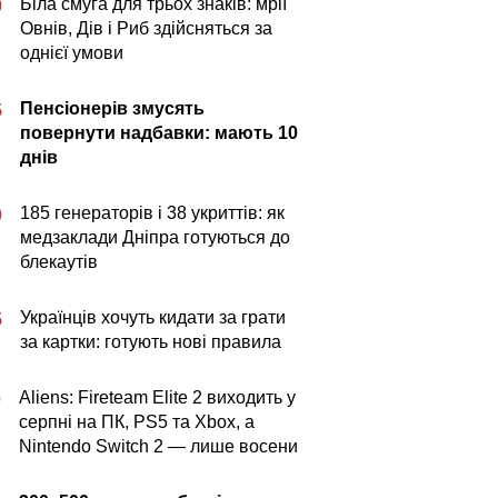
Біла смуга для трьох знаків: мрії
0
Овнів, Дів і Риб здійсняться за
однієї умови
Пенсіонерів змусять
5
повернути надбавки: мають 10
днів
185 генераторів і 38 укриттів: як
0
медзаклади Дніпра готуються до
блекаутів
Українців хочуть кидати за грати
5
за картки: готують нові правила
Aliens: Fireteam Elite 2 виходить у
0
серпні на ПК, PS5 та Xbox, а
Nintendo Switch 2 — лише восени