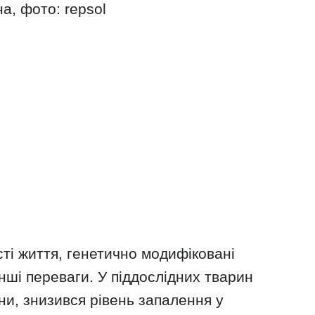
а, фото: repsol
ті життя, генетично модифіковані
ші переваги. У піддослідних тварин
и, знизився рівень запалення у