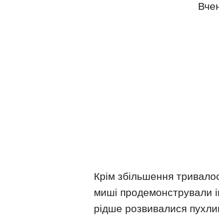
Вчен
Крім збільшення тривалос
миші продемонстрували ін
рідше розвивалися пухлин