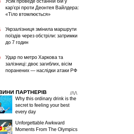
Усик проведе останній бій у
0
кар'єрі проти Деонтея Вайлдера:
«Тіло втомлюється»
Укрзалізниця змінила маршрути
5
поїздів через обстріли: затримки
до 7 годин
Удар по метро Харкова та
9
залізниці: двоє загиблих, вісім
поранених — наслідки атаки РФ
ВИНИ ПАРТНЕРІВ
Why this ordinary drink is the
secret to feeling your best
every day
Unforgettable Awkward
Moments From The Olympics