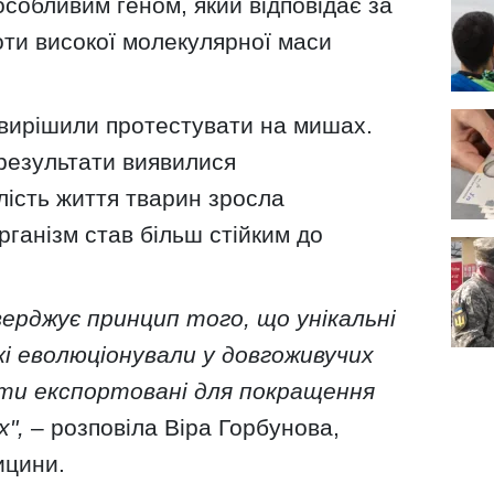
особливим геном, який відповідає за
оти високої молекулярної маси
 вирішили протестувати на мишах.
 результати виявилися
лість життя тварин зросла
рганізм став більш стійким до
ерджує принцип того, що унікальні
кі еволюціонували у довгоживучих
ути експортовані для покращення
",
– розповіла Віра Горбунова,
ицини.