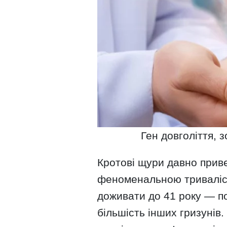
Ген довголіття, 
Кротові щури давно прив
феноменальною тривалістю
доживати до 41 року — п
більшість інших гризунів.