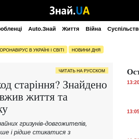
юбленці
Auto.Знай
Життя
Війна
Суспільств
ОРОНАВІРУС В УКРАЇНІ І СВІТІ
НОВИНИ ДНЯ
Ос
ЧИТАТЬ НА РУССКОМ
код старіння? Знайдено
13:2
овжив життя та
ку
13:0
чайних гризунів-довгожителів,
ше і рідше стикатися з