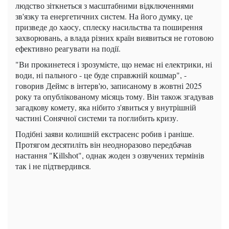
людство зіткнеться з масштабними відключеннями
зв'язку та енергетичних систем. На його думку, це
призведе до хаосу, сплеску насильства та поширення
захворювань, а влада різних країн виявиться не готовою
ефективно реагувати на події.
"Ви прокинетеся і зрозумієте, що немає ні електрики, ні
води, ні пального - це буде справжній кошмар", -
говорив Деймс в інтерв'ю, записаному в жовтні 2025
року та опублікованому місяць тому. Він також згадував
загадкову комету, яка нібито з'явиться у внутрішній
частині Сонячної системи та поглибить кризу.
Подібні заяви колишній екстрасенс робив і раніше.
Протягом десятиліть він неодноразово передбачав
настання "Killshot", однак жоден з озвучених термінів
так і не підтвердився.