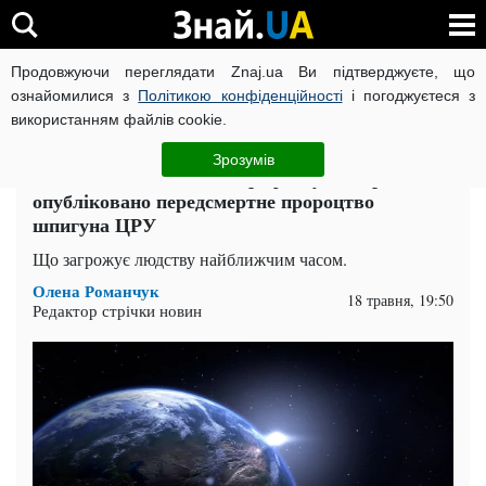
Продовжуючи переглядати Znaj.ua Ви підтверджуєте, що
ВІЙНА РОСІЇ ПРОТИ УКРАЇНИ
КОРОНАВІРУС В УКРАЇНІ І
ознайомилися з
Політикою конфіденційності
і погоджуєтеся з
використанням файлів cookie.
Головна
Наука
ЧИТАТЬ НА РУССКОМ
Зрозумів
Світ зіткнеться з катастрофою у 2026 році:
опубліковано передсмертне пророцтво
шпигуна ЦРУ
Що загрожує людству найближчим часом.
Олена Романчук
18 травня, 19:50
Редактор стрічки новин