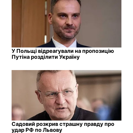
У Польщі відреагували на пропозицію
Путіна розділити Україну
Садовий розкрив страшну правду про
удар РФ по Львову