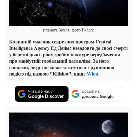
планета Земля, фото Pxhere
Колишній учасник секретних програм Central
Intelligence Agency Ед Деймс незадовго до своєї смерті
у березні цього року зробив похмуре передбачення
про майбутній глобальний катаклізм. За його
словами, людство може зіткнутися з руйнівною
подією під назвою "Killshot", пише
Wion.
Читайте нас у
Додайте в
Google Discover
джерела Google