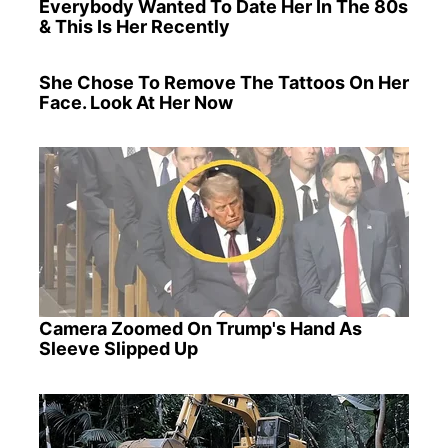
Everybody Wanted To Date Her In The 80s
& This Is Her Recently
She Chose To Remove The Tattoos On Her
Face. Look At Her Now
Camera Zoomed On Trump's Hand As
Sleeve Slipped Up