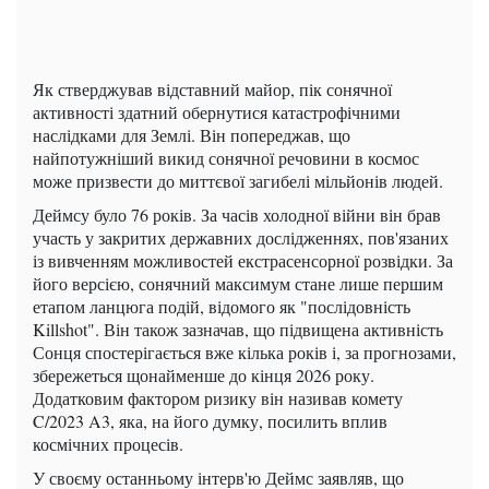
Як стверджував відставний майор, пік сонячної
активності здатний обернутися катастрофічними
наслідками для Землі. Він попереджав, що
найпотужніший викид сонячної речовини в космос
може призвести до миттєвої загибелі мільйонів людей.
Деймсу було 76 років. За часів холодної війни він брав
участь у закритих державних дослідженнях, пов'язаних
із вивченням можливостей екстрасенсорної розвідки. За
його версією, сонячний максимум стане лише першим
етапом ланцюга подій, відомого як "послідовність
Killshot". Він також зазначав, що підвищена активність
Сонця спостерігається вже кілька років і, за прогнозами,
збережеться щонайменше до кінця 2026 року.
Додатковим фактором ризику він називав комету
C/2023 A3, яка, на його думку, посилить вплив
космічних процесів.
У своєму останньому інтерв'ю Деймс заявляв, що