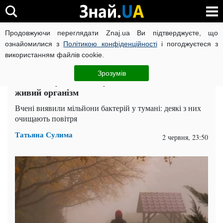
Продовжуючи переглядати Znaj.ua Ви підтверджуєте, що
ВІЙНА РОСІЇ ПРОТИ УКРАЇНИ
КОРОНАВІРУС В УКРАЇНІ І
ознайомилися з
Політикою конфіденційності
і погоджуєтеся з
використанням файлів cookie.
Головна
Наука
ЧИТАТЬ НА РУССКОМ
Зрозумів
Вчені з’ясували, що туман поводиться як
живий організм
Вчені виявили мільйони бактерій у тумані: деякі з них
очищають повітря
Татьяна Сулима
2 червня, 23:50