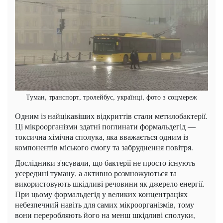
Туман, транспорт, тролейбус, українці, фото з соцмереж
Одним із найцікавіших відкриттів стали метилобактерії.
Ці мікроорганізми здатні поглинати формальдегід —
токсична хімічна сполука, яка вважається одним із
компонентів міського смогу та забруднення повітря.
Дослідники з'ясували, що бактерії не просто існують
усередині туману, а активно розмножуються та
використовують шкідливі речовини як джерело енергії.
При цьому формальдегід у великих концентраціях
небезпечний навіть для самих мікроорганізмів, тому
вони переробляють його на менш шкідливі сполуки,