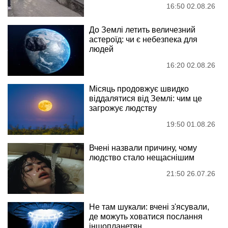
16:50 02.08.26
До Землі летить величезний
астероїд: чи є небезпека для
людей
16:20 02.08.26
Місяць продовжує швидко
віддалятися від Землі: чим це
загрожує людству
19:50 01.08.26
Вчені назвали причину, чому
людство стало нещаснішим
21:50 26.07.26
Не там шукали: вчені з'ясували,
де можуть ховатися послання
іншопланетян