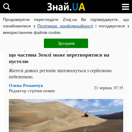
Продовжуючи переглядати Znaj.ua Ви підтверджуєте, що
ВІЙНА РОСІЇ ПРОТИ УКРАЇНИ
КОРОНАВІРУС В УКРАЇНІ І
ознайомилися з
Політикою конфіденційності
і погоджуєтеся з
використанням файлів cookie.
Головна
Наука
ЧИТАТЬ НА РУССКОМ
Зрозумів
Мільярди людей під загрозою: вчені заявили,
що частина Землі може перетворитися на
пустелю
Жителі деяких регіонів зіштовхнуться з серйозною
небезпекою.
Олена Романчук
21 червня, 07:35
Редактор стрічки новин