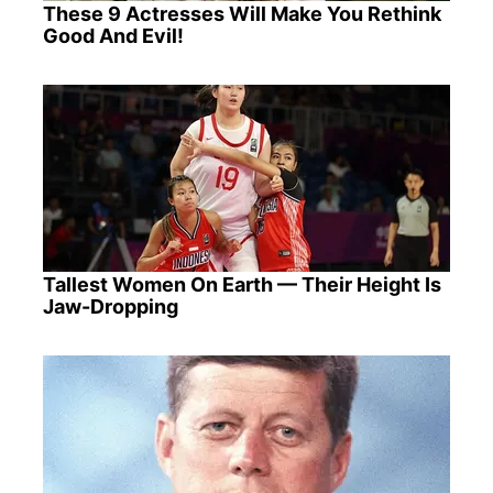
These 9 Actresses Will Make You Rethink
Good And Evil!
Tallest Women On Earth — Their Height Is
Jaw-Dropping