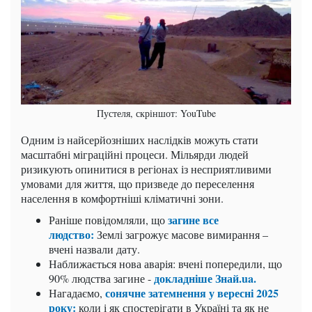
Пустеля, скріншот: YouTube
Одним із найсерйозніших наслідків можуть стати
масштабні міграційні процеси. Мільярди людей
ризикують опинитися в регіонах із несприятливими
умовами для життя, що призведе до переселення
населення в комфортніші кліматичні зони.
загине все
Раніше повідомляли, що
людство:
Землі загрожує масове вимирання –
вчені назвали дату.
Наближається нова аварія: вчені попередили, що
докладніше Знай.ua.
90% людства загине -
сонячне затемнення у вересні 2025
Нагадаємо,
року:
коли і як спостерігати в Україні та як не