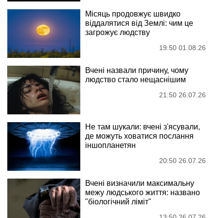
Місяць продовжує швидко
віддалятися від Землі: чим це
загрожує людству
19:50 01.08.26
Вчені назвали причину, чому
людство стало нещаснішим
21:50 26.07.26
Не там шукали: вчені з'ясували,
де можуть ховатися послання
іншопланетян
20:50 26.07.26
Вчені визначили максимальну
межу людського життя: названо
"біологічний ліміт"
13:50 26.07.26