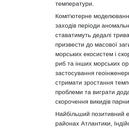
температури.
Комп'ютерне моделювання
заходів періоди аномальн
ставатимуть дедалі трив
призвести до масової заг
морських екосистем і ско
риб та інших морських ор
застосування геоінженер
стримати зростання темп
проблеми та виграти додат
скорочення викидів парни
Найбільший позитивний еф
районах Атлантики, Індійс