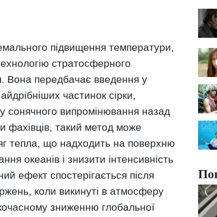
емального підвищення температури,
технологію стратосферного
. Вона передбачає введення у
айдрібніших частинок сірки,
ну сонячного випромінювання назад
и фахівців, такий метод може
г тепла, що надходить на поверхню
ання океанів і знизити інтенсивність
По
ний ефект спостерігається після
ржень, коли викинуті в атмосферу
кочасному зниженню глобальної