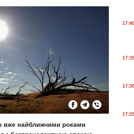
17:4
17:3
17:3
17:2
о вже найближчими роками