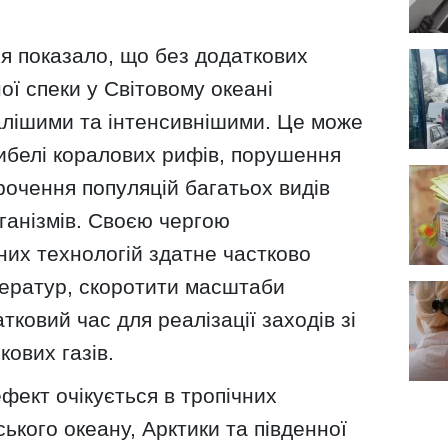
 показало, що без додаткових
ої спеки у Світовому океані
алішими та інтенсивнішими. Це може
ибелі коралових рифів, порушення
рочення популяцій багатьох видів
ганізмів. Своєю чергою
них технологій здатне частково
ератур, скоротити масштаби
ковий час для реалізації заходів зі
кових газів.
ект очікується в тропічних
ького океану, Арктики та південної