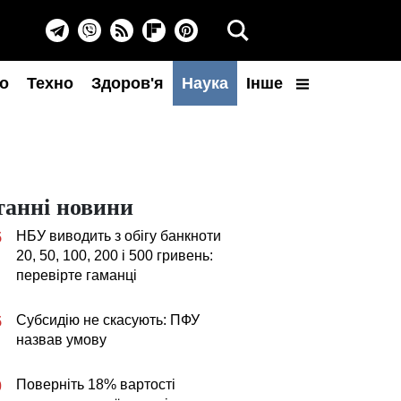
о
Техно
Здоров'я
Наука
Інше
танні новини
НБУ виводить з обігу банкноти
5
20, 50, 100, 200 і 500 гривень:
перевірте гаманці
Субсидію не скасують: ПФУ
5
назвав умову
Поверніть 18% вартості
0