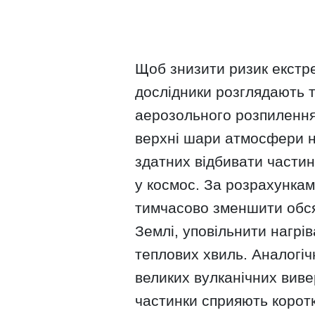
Щоб знизити ризик екстр
дослідники розглядають 
аерозольного розпилення
верхні шари атмосфери н
здатних відбивати части
у космос. За розрахункам
тимчасово зменшити обся
Землі, уповільнити нагрів
теплових хвиль. Аналогіч
великих вулканічних виве
частинки сприяють корот