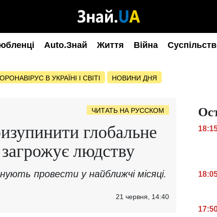
юбленці
Auto.Знай
Життя
Війна
Суспільств
ОРОНАВІРУС В УКРАЇНІ І СВІТІ
НОВИНИ ДНЯ
Ос
ЧИТАТЬ НА РУССКОМ
ризупинити глобальне
18:1
 загрожує людству
нують провести у найближчі місяці.
18:0
21 червня, 14:40
17:5