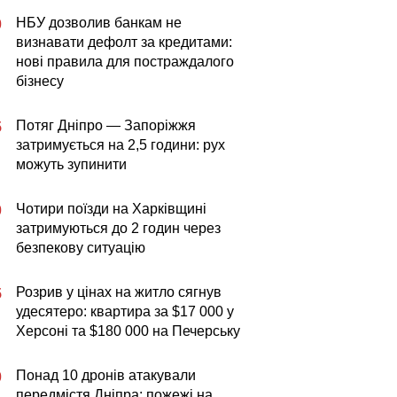
НБУ дозволив банкам не
0
визнавати дефолт за кредитами:
нові правила для постраждалого
бізнесу
Потяг Дніпро — Запоріжжя
5
затримується на 2,5 години: рух
можуть зупинити
Чотири поїзди на Харківщині
0
затримуються до 2 годин через
безпекову ситуацію
Розрив у цінах на житло сягнув
5
удесятеро: квартира за $17 000 у
Херсоні та $180 000 на Печерську
Понад 10 дронів атакували
0
передмістя Дніпра: пожежі на