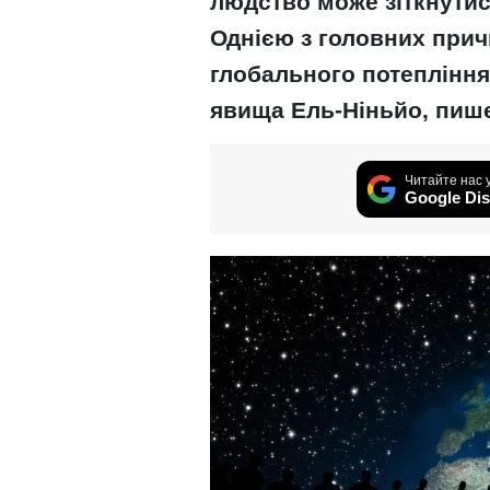
людство може зіткнути
Однією з головних при
глобального потепління
явища Ель-Ніньйо, пиш
Читайте нас 
Google Dis