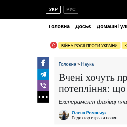
УКР
РУС
Головна
Досьє
Домашні ул
ВІЙНА РОСІЇ ПРОТИ УКРАЇНИ
К
Головна
Наука
Вчені хочуть п
потепління: що
Експеримент фахівці пла
Олена Романчук
Редактор стрічки новин