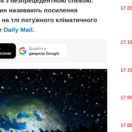
ся з безпрецедентною спекою.
17:2
чин називають посилення
 на тлі потужного кліматичного
е
Daily Mail.
17:1
у
Додайте в
cover
джерела Google
17:1
17:0
17:0