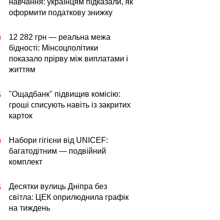
навчання: українцям підказали, як
оформити податкову знижку
12 282 грн — реальна межа
0
бідності: Мінсоцполітики
показало прірву між виплатами і
життям
"Ощадбанк" підвищив комісію:
5
гроші списують навіть із закритих
карток
Набори гігієни від UNICEF:
0
багатодітним — подвійний
комплект
Десятки вулиць Дніпра без
5
світла: ЦЕК оприлюднила графік
на тиждень