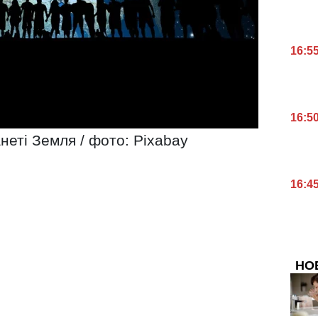
16:5
16:5
неті Земля / фото: Pixabay
16:4
НО