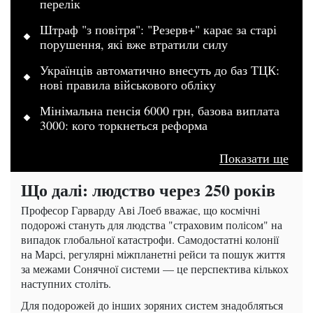
перелік
Штраф "з повітря": "Резерв+" карає за старі
порушення, які вже втратили силу
Українців автоматично внесуть до баз ТЦК:
нові правила військового обліку
Мінімальна пенсія 6000 грн, базова виплата
3000: кого торкнеться реформа
Показати ще
Що далі: людство через 250 років
Професор Гарварду Аві Лоеб вважає, що космічні
подорожі стануть для людства "страховим полісом" на
випадок глобальної катастрофи. Самодостатні колонії
на Марсі, регулярні міжпланетні рейси та пошук життя
за межами Сонячної системи — це перспектива кількох
наступних століть.
Для подорожей до інших зоряних систем знадобляться