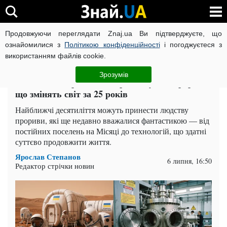
Продовжуючи переглядати Znaj.ua Ви підтверджуєте, що
ВІЙНА РОСІЇ ПРОТИ УКРАЇНИ
КОРОНАВІРУС В УКРАЇНІ І
ознайомилися з
Політикою конфіденційності
і погоджуєтеся з
використанням файлів cookie.
Головна
Наука
ЧИТАТЬ НА РУССКОМ
Зрозумів
Життя на Марсі й безсмертя: наукові прориви,
що змінять світ за 25 років
Найближчі десятиліття можуть принести людству
прориви, які ще недавно вважалися фантастикою — від
постійних поселень на Місяці до технологій, що здатні
суттєво продовжити життя.
Ярослав Степанов
6 липня, 16:50
Редактор стрічки новин