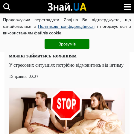
Продовжуючи переглядати Znaj.ua Ви підтверджуєте, що
ВІЙНА РОСІЇ ПРОТИ УКРАЇНИ
КОРОНАВІРУС В УКРАЇНІ І
ознайомилися з
Політикою конфіденційності
і погоджуєтеся з
використанням файлів cookie.
Головна
Наука
ЧИТАТЬ НА РУССКОМ
Зрозумів
Небезпечно для здоров'я: в яких випадках не
можна займатись коханням
У стресових ситуаціях потрібно відмовитись від інтиму
15 травня, 03:37