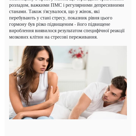
розладом, важкими ПМС і регулярними депресивними
станами. Також з'ясувалося, що у жінок, які
перебувають у стані стресу, показник рівня цього
гормону був різко підвищеним - його підвищене
вироблення виявилося результатом специфічної реакції
мозкових клітин на стресові переживання.