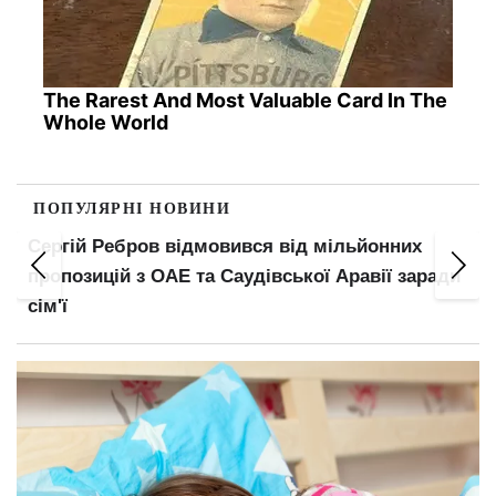
The Rarest And Most Valuable Card In The
Whole World
ПОПУЛЯРНІ НОВИНИ
льйонних
Пенсіонерів поділять на три категорії
Аравії заради
зміниться у виплатах