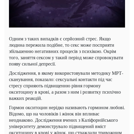
Одним з таких випадків є серйозний стрес. Якщо
людина пережила подібне, то секс може посприяти
збільшенню негативних процесів з психікою. Окрім
того, заняття сексом у такий період може спровокувати
появу сильної депресії.
Дослідження, в якому використовували методику МРТ-
сканування, показало: сексуальні контакти під час
стресу сприяють підвищенню рівня гормону
окситоцину в крові, а разом з ним і розвитку психічно
важких реакцій.
Гормон окситоцин нерідко називають гормоном любові.
Відомо, що на чоловіків і жінок він впливає
неоднаково. Дослідження вчених з Каліфорнійського
університету демонструвало підвищений вміст
окситоцину в крові у жінок, що страждали тривожним