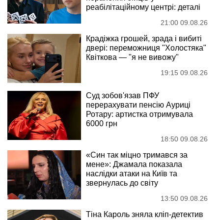
реабілітаційному центрі: деталі
21:00 09.08.26
Крадіжка грошей, зрада і вибиті
двері: переможниця "Холостяка"
Квіткова — "я не вивожу"
19:15 09.08.26
Суд зобов'язав ПФУ
перерахувати пенсію Ауриці
Ротару: артистка отримувала
6000 грн
18:50 09.08.26
«Син так міцно тримався за
мене»: Джамала показала
наслідки атаки на Київ та
звернулась до світу
13:50 09.08.26
Тіна Кароль зняла кліп-детектив