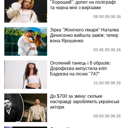
"Хороший": допит на поліграфі
та чорна міні з вирізами
08:50 09.08.26
Зірка "Жіночого лікаря" Наталка
Денисенко вийшла заміж: тепер
вона Ярошенко
03:45 09.08.26
Оголений танець і 8 образів:
Дорофєєва випустила кліп
Бадоєва на пісню "747"
21:50 08.08.26
До $700 за зміну: скільки
насправді заробляють українські
актори
09:50 08.08.26