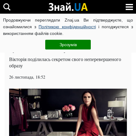
Продовжуючи переглядати Znaj.ua Ви підтверджуєте, що
ВІЙНА РОСІЇ ПРОТИ УКРАЇНИ
КОРОНАВІРУС В УКРАЇНІ І
ознайомилися з
Політикою конфіденційності
і погоджуєтеся з
використанням файлів cookie.
Головна
Шоу-бізнес
ЧИТАТЬ НА РУССКОМ
Зрозумів
Будь, як Бекхем! Лайфхак від ікони стилю
Вікторія поділилась секретом свого неперевершеного
образу
26 листопада, 18:52