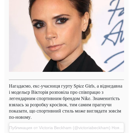
Нагадаємо, екс-учасниця гурту Spice Girls, а віднедавна
і модельєр Вікторія розповіла про співпрацю з
легендарним спортивним брендом Nike. Знаменитість
взялась за розробку кросівок, тим самим прагнучи
показати, що спортивний стиль може виглядати зовсім
по-новому.
Публикация от Victoria Beckham (@victoriabeckham) Ноя 23 2017 в 8:23 PST