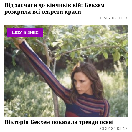
Від засмаги до кінчиків вій: Бекхем
розкрила всі секрети краси
11:46 16.10.17
ШОУ-БІЗНЕС
Вікторія Бекхем показала тренди осені
23:32 24.03.17