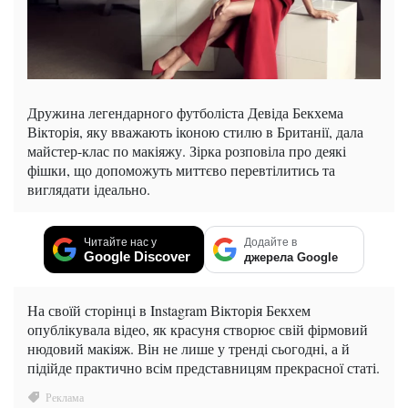
Дружина легендарного футболіста Девіда Бекхема
Вікторія, яку вважають іконою стилю в Британії, дала
майстер-клас по макіяжу. Зірка розповіла про деякі
фішки, що допоможуть миттєво перевтілитись та
виглядати ідеально.
Читайте нас у
Додайте в
Google Discover
джерела Google
На своїй сторінці в Instagram Вікторія Бекхем
опублікувала відео, як красуня створює свій фірмовий
нюдовий макіяж. Він не лише у тренді сьогодні, а й
підійде практично всім представницям прекрасної статі.