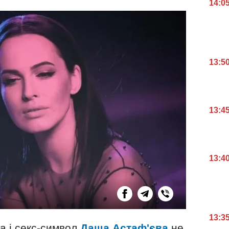
14:0
13:5
13:4
13:4
13:3
ка і секс-символ
Даша Астаф'єва
не