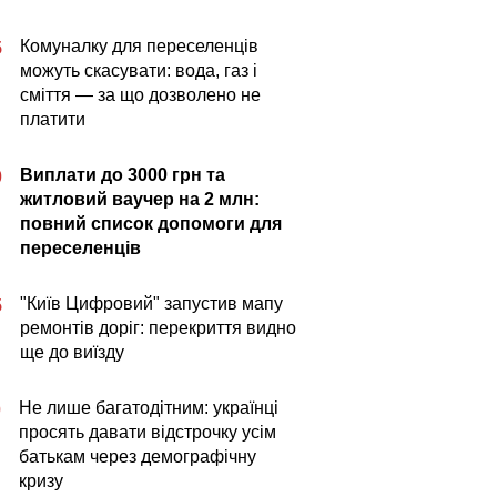
Комуналку для переселенців
5
можуть скасувати: вода, газ і
сміття — за що дозволено не
платити
Виплати до 3000 грн та
0
житловий ваучер на 2 млн:
повний список допомоги для
переселенців
"Київ Цифровий" запустив мапу
5
ремонтів доріг: перекриття видно
ще до виїзду
Не лише багатодітним: українці
0
просять давати відстрочку усім
батькам через демографічну
кризу