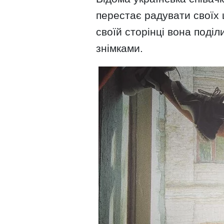
перестає радувати своїх
своїй сторінці вона поді
знімками.