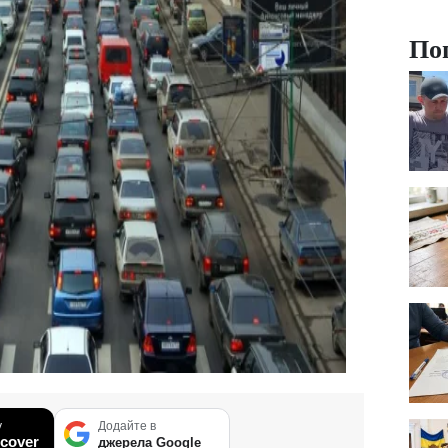
По
у
Додайте в
cover
джерела Google