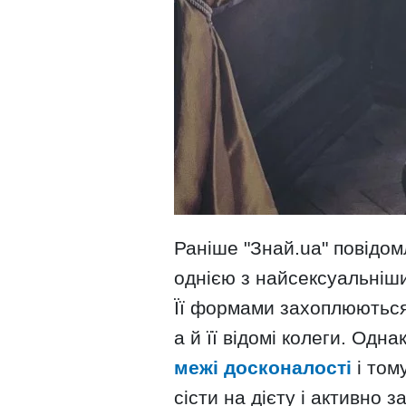
Раніше "Знай.ua" повідо
однією з найсексуальніши
Її формами захоплюються
а й її відомі колеги. Одн
межі досконалості
і том
сісти на дієту і активно