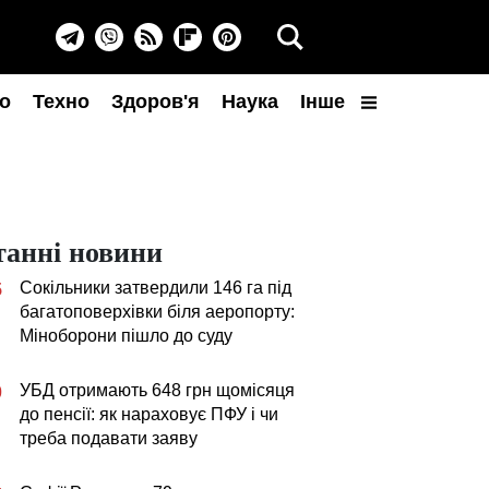
о
Техно
Здоров'я
Наука
Інше
танні новини
Сокільники затвердили 146 га під
5
багатоповерхівки біля аеропорту:
Міноборони пішло до суду
УБД отримають 648 грн щомісяця
0
до пенсії: як нараховує ПФУ і чи
треба подавати заяву