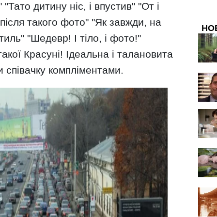
"Тато дитину ніс, і впустив" "От і
після такого фото" "Як завжди, на
НО
иль" "Шедевр! І тіло, і фото!"
такої Красуні! Ідеальна і талановита
и співачку компліментами.