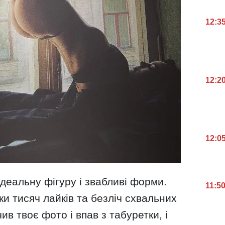
12:3
12:2
12:0
деальну фігуру і звабливі форми.
11:5
и тисяч лайків та безліч схвальних
ив твоє фото і впав з табуретки, і