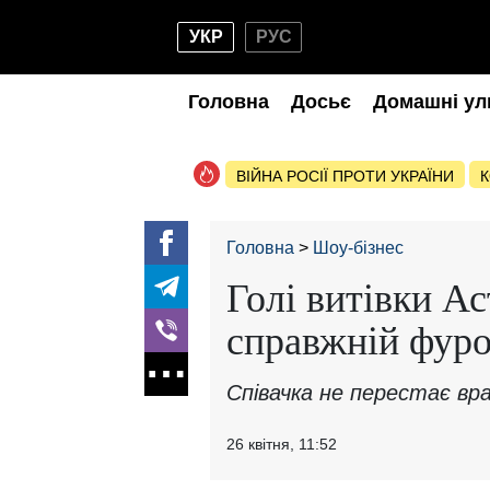
УКР
РУС
Головна
Досьє
Домашні ул
ВІЙНА РОСІЇ ПРОТИ УКРАЇНИ
К
Головна
Шоу-бізнес
Голі витівки Ас
справжній фур
Співачка не перестає вр
26 квітня, 11:52