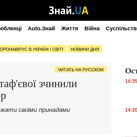
юбленці
Auto.Знай
Життя
Війна
Суспільств
ОРОНАВІРУС В УКРАЇНІ І СВІТІ
НОВИНИ ДНЯ
Ос
ЧИТАТЬ НА РУССКОМ
таф'євої зчинили
14:3
ор
ажати своїми принадами
14:2