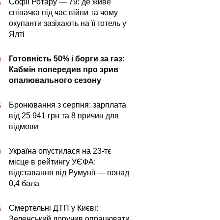
Софії Ротару — 79: де живе
5
співачка під час війни та чому
окупанти зазіхають на її готель у
Ялті
Готовність 50% і борги за газ:
0
Кабмін попередив про зрив
опалювального сезону
Бронювання з серпня: зарплата
5
від 25 941 грн та 8 причин для
відмови
Україна опустилася на 23-тє
0
місце в рейтингу УЄФА:
відставання від Румунії — понад
0,4 бала
Смертельні ДТП у Києві:
5
Зеленський доручив опрацювати