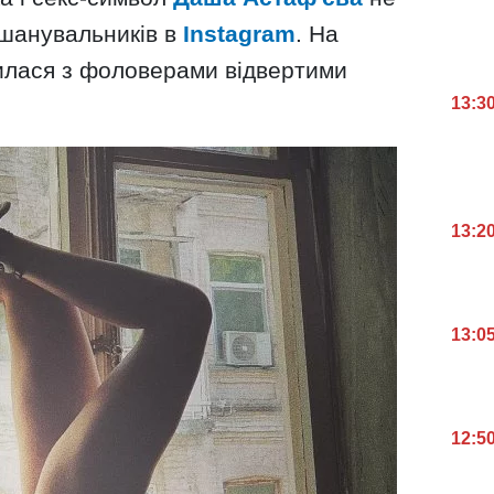
 шанувальників в
Instagram
. На
лилася з фоловерами відвертими
13:3
13:2
13:0
12:5