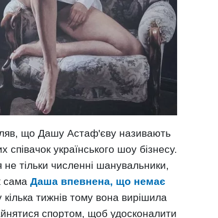
мляв, що Дашу Астаф'єву називають
х співачок українського шоу бізнесу.
 не тільки численні шанувальники,
ак сама
Даша впевнена, що немає
у кілька тижнів тому вона вирішила
 зайнятися спортом, щоб удосконалити