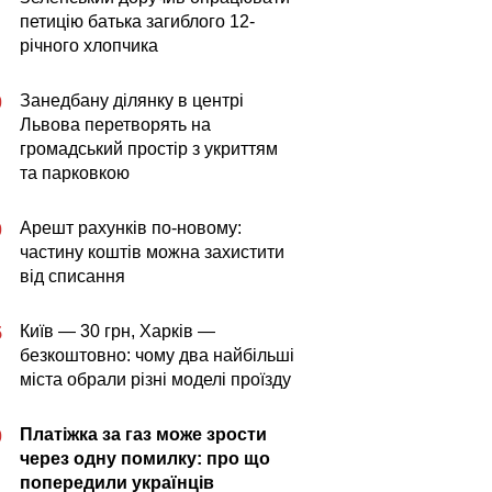
петицію батька загиблого 12-
річного хлопчика
Занедбану ділянку в центрі
0
Львова перетворять на
громадський простір з укриттям
та парковкою
Арешт рахунків по-новому:
0
частину коштів можна захистити
від списання
Київ — 30 грн, Харків —
5
безкоштовно: чому два найбільші
міста обрали різні моделі проїзду
Платіжка за газ може зрости
0
через одну помилку: про що
попередили українців