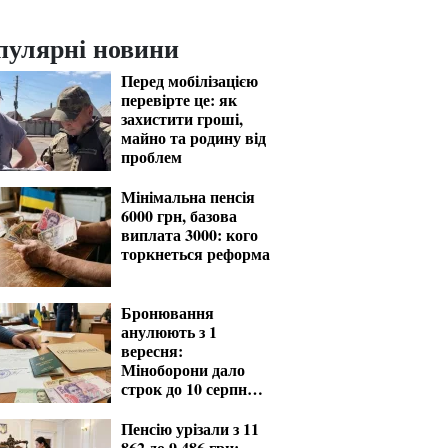
пулярні новини
Перед мобілізацією
перевірте це: як
захистити гроші,
майно та родину від
проблем
Мінімальна пенсія
6000 грн, базова
виплата 3000: кого
торкнеться реформа
Бронювання
анулюють з 1
вересня:
Міноборони дало
строк до 10 серпня
для критичних
підприємств
Пенсію урізали з 11
862 до 9 486 грн: