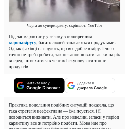
Черга до супермаркету, скріншот: YouTube
Під час карантину у зв'язку з поширенням
коронавірусу
, багато людей запасаються продуктами.
Однак фахівці нагадують, що все добре в міру. І чого
точно не треба робити, так це заповнювати засіки на рік
вперед, штовхатися в чергах і скуповувати тонни
продуктів.
Читайте нас у
Додайте в
Google Discover
джерела Google
Практика подолання подібних ситуацій показала, що
така стратегія неефективна — їжа псується, і її
доводиться викидати. Але про невеликі запаси у період
карантину все ж потрібно подбати. Мова йде про
продукти першої необхідності з тривалим терміном