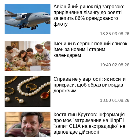
Авіаційний ринок під загрозою:
прирівняння лізингу до роялті
зачепить 86% орендованого
флоту
13:35 03.08.26
Іменини в серпні: повний список
імен за новим і старим
календарем
19:40 02.08.26
Справа не у вартості: як носити
прикраси, щоб образ виглядав
дорожчим
18:50 01.08.26
Костянтин Круглов: інформація
про моє "затримання на Кіпрі" і
"запит США на екстрадицію" не
відповідає дійсності