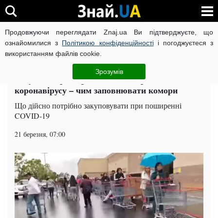
Продовжуючи переглядати Znaj.ua Ви підтверджуєте, що
ВІЙНА РОСІЇ ПРОТИ УКРАЇНИ
КОРОНАВІРУС В УКРАЇНІ І
ознайомилися з
Політикою конфіденційності
і погоджуєтеся з
використанням файлів cookie.
Головна
Суспільство
ЧИТАТЬ НА РУССКОМ
Зрозумів
Закупівлі при карантині і поширенні
коронавірусу – чим заповнювати комори
Що дійсно потрібно закуповувати при поширенні
COVID-19
21 березня, 07:00