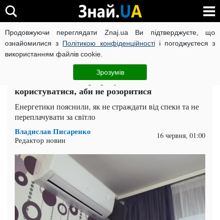
Продовжуючи переглядати Znaj.ua Ви підтверджуєте, що
ВІЙНА РОСІЇ ПРОТИ УКРАЇНИ
КОРОНАВІРУС В УКРАЇНІ І
ознайомилися з
Політикою конфіденційності
і погоджуєтеся з
використанням файлів cookie.
Головна
Суспільство
ЧИТАТЬ НА РУССКОМ
Зрозумів
Спека, кондиціонер і рахунки за світло: як
користуватися, аби не розоритися
Енергетики пояснили, як не страждати від спеки та не
переплачувати за світло
Владислав Писаренко
16 червня, 01:00
Редактор новин