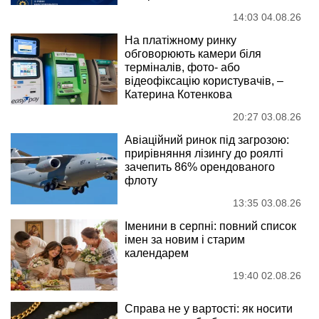
14:03 04.08.26
На платіжному ринку
обговорюють камери біля
терміналів, фото- або
відеофіксацію користувачів, –
Катерина Котенкова
20:27 03.08.26
Авіаційний ринок під загрозою:
прирівняння лізингу до роялті
зачепить 86% орендованого
флоту
13:35 03.08.26
Іменини в серпні: повний список
імен за новим і старим
календарем
19:40 02.08.26
Справа не у вартості: як носити