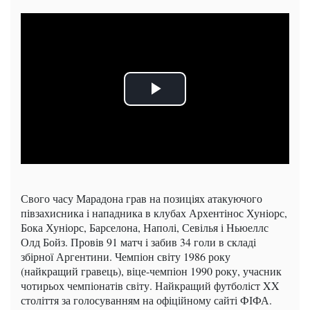
Свого часу Марадона грав на позиціях атакуючого
півзахисника і нападника в клубах Архентінос Хуніорс,
Бока Хуніорс, Барселона, Наполі, Севілья і Ньюеллс
Олд Бойз. Провів 91 матч і забив 34 голи в складі
збірної Аргентини. Чемпіон світу 1986 року
(найкращий гравець), віце-чемпіон 1990 року, учасник
чотирьох чемпіонатів світу. Найкращий футболіст XX
століття за голосуванням на офіційному сайті ФІФА.