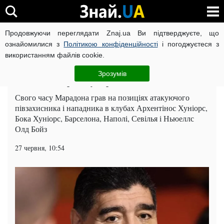
Продовжуючи переглядати Znaj.ua Ви підтверджуєте, що
ВІЙНА РОСІЇ ПРОТИ УКРАЇНИ
КОРОНАВІРУС В УКРАЇНІ І
ознайомилися з
Політикою конфіденційності
і погоджуєтеся з
використанням файлів cookie.
Головна
Суспільство
ЧИТАТЬ НА РУССКОМ
Зрозумів
ЧС 2018: Марадону терміново шпиталювали
Свого часу Марадона грав на позиціях атакуючого
півзахисника і нападника в клубах Архентінос Хуніорс,
Бока Хуніорс, Барселона, Наполі, Севілья і Ньюеллс
Олд Бойз
27 червня, 10:54