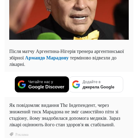
Після матчу Аргентина-Нігерія тренера аргентинської
Армандо Марадону
збірної
терміново відвезли до
лікарні.
Читайте нас у
Додайте в
Google Discover
джерела Google
Як повідомляє видання The Індепендент, через
знижений тиск Марадона не зміг самостійно піти зі
стадіону, йому знадобилася допомога медиків. Зараз
лікарі оцінюють його стан здоров'я як стабільний.