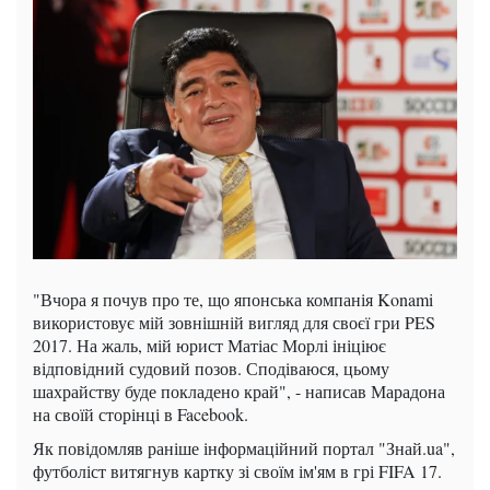
"Вчора я почув про те, що японська компанія Konami
використовує мій зовнішній вигляд для своєї гри PES
2017. На жаль, мій юрист Матіас Морлі ініціює
відповідний судовий позов. Сподіваюся, цьому
шахрайству буде покладено край", - написав Марадона
на своїй сторінці в Facebook.
Як повідомляв раніше інформаційний портал "Знай.ua",
футболіст витягнув картку зі своїм ім'ям в грі FIFA 17.