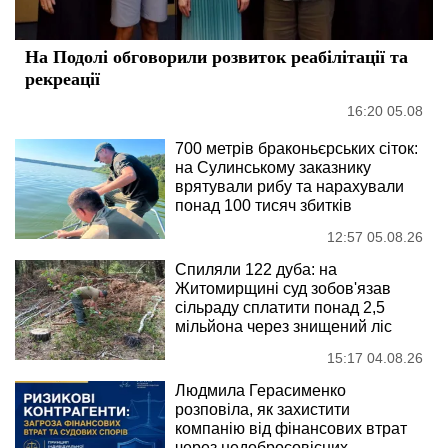
На Подолі обговорили розвиток реабілітації та
рекреації
16:20 05.08
700 метрів браконьєрських сіток:
на Сулинському заказнику
врятували рибу та нарахували
понад 100 тисяч збитків
12:57 05.08.26
Спиляли 122 дуба: на
Житомирщині суд зобов'язав
сільраду сплатити понад 2,5
мільйона через знищений ліс
15:17 04.08.26
Людмила Герасименко
розповіла, як захистити
компанію від фінансових втрат
через недобросовісних