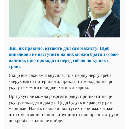
Змії, як правило, кусають для самозахисту. Щоб
випадково не наступити на них можна брати з собою
палицю, щоб проводити перед собою по кущах і
траві.
Якщо все-таки змія вкусила, то в першу чергу треба
знерухомити потерпілого, прикласти холод до місця
укусу і якомога швидше їхати в лікарню.
При укусі не можна розрізати рану, припікати місце
укусу, накладати джгут. Ці дії будуть в кращому разі
марними. Навіть навпаки, від тугих перетяжок може
піти омертвіння тканин, а зупинити поширення отрути
по крові все одно не вийде.