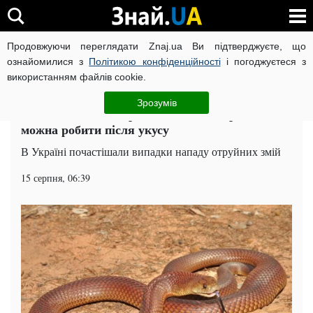
Продовжуючи переглядати Znaj.ua Ви підтверджуєте, що
ВІЙНА РОСІЇ ПРОТИ УКРАЇНИ
КОРОНАВІРУС В УКРАЇНІ І
ознайомилися з
Політикою конфіденційності
і погоджуєтеся з
використанням файлів cookie.
Головна
Суспільство
ЧИТАТЬ НА РУССКОМ
Зрозумів
Нашестя змій в Україні: чого категорично не
можна робити після укусу
В Україні почастішали випадки нападу отруйних змій
15 серпня, 06:39