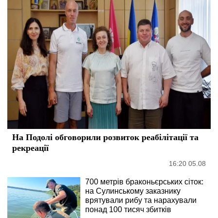
На Подолі обговорили розвиток реабілітації та
рекреації
16:20 05.08
700 метрів браконьєрських сіток:
на Сулинському заказнику
врятували рибу та нарахували
понад 100 тисяч збитків