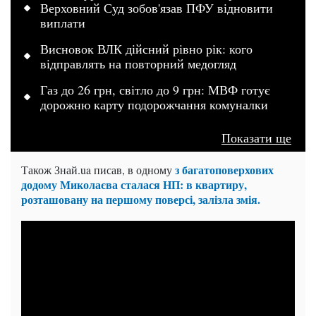
Верховний Суд зобов'язав ПФУ відновити
виплати
Висновок ВЛК дійсний рівно рік: кого
відправлять на повторний медогляд
Газ до 26 грн, світло до 9 грн: МВФ готує
дорожню карту подорожчання комуналки
Показати ще
з багатоповерхових
Також Знай.ua писав, в одному
додому Миколаєва сталася НП: в квартиру,
розташовану на першому поверсі, залізла змія.