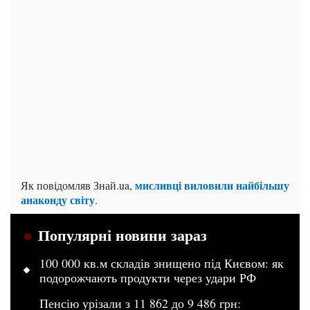
мисливці виловили найбільшу
Як повідомляв Знай.ua,
анаконду світу
.
Популярні новини зараз
100 000 кв.м складів знищено під Києвом: як
подорожчають продукти через удари РФ
Пенсію урізали з 11 862 до 9 486 грн: