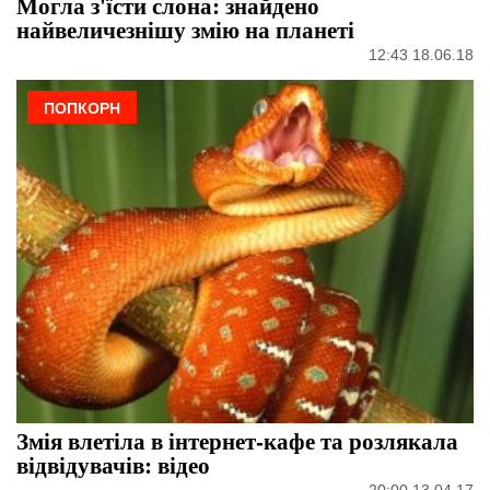
Могла з'їсти слона: знайдено
найвеличезнішу змію на планеті
12:43 18.06.18
ПОПКОРН
Змія влетіла в інтернет-кафе та розлякала
відвідувачів: відео
20:00 13.04.17