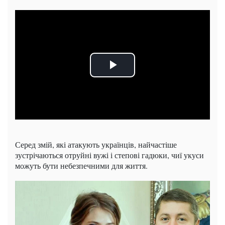
Серед змій, які атакують українців, найчастіше
зустрічаються отруйні вужі і степові гадюки, чиї укуси
можуть бути небезпечними для життя.