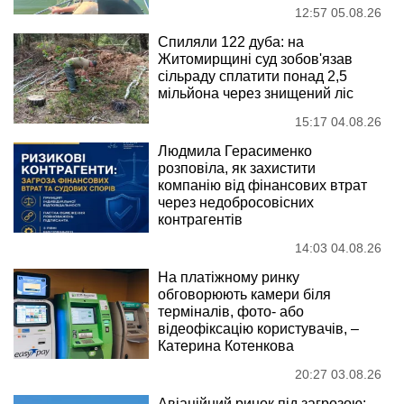
12:57 05.08.26
Спиляли 122 дуба: на
Житомирщині суд зобов'язав
сільраду сплатити понад 2,5
мільйона через знищений ліс
15:17 04.08.26
Людмила Герасименко
розповіла, як захистити
компанію від фінансових втрат
через недобросовісних
контрагентів
14:03 04.08.26
На платіжному ринку
обговорюють камери біля
терміналів, фото- або
відеофіксацію користувачів, –
Катерина Котенкова
20:27 03.08.26
Авіаційний ринок під загрозою: