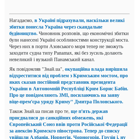
в Україні підрахували, наскільки великі
Нагадаємо,
збитки понесла Україна через скандальне
будівництво.
Чиновник розповів, що економічні збитки
були нанесені Україні особливостями конструкції моста.
Через них в порти Азовського моря тепер не зможуть
заходити судна типу Panamax, які без зусиль долають
невеликий і вузький Панамський канал.
окупаційна влада вирішила
Як повідомляв "Знай.ua",
відхреститися від проблем з Кримським мостом, про
яких сказав постійний представник президента
України в Автономній Республіці Крим Борис Бабін.
Про це повідомляють ЗМІ, посилаючись на
заяву
віце-прем'єра уряду Криму" Дмитра Полонського.
ще п'ять держав
Також Знай.ua писав про те,
приєдналися до санкційних обмежень, які
Європейський Союз ввів проти Російської Федерації
за анексію Кримскго півострова. Тепер до списку
увійшли Албанія, Норвегія, Чорногорія, Грузія і, ну