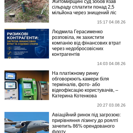
Житомирщині суд зобов'язав
сільраду сплатити понад 2,5
мільйона через знищений ліс
15:17 04.08.26
Людмила Герасименко
розповіла, як захистити
компанію від фінансових втрат
через недобросовісних
контрагентів
14:03 04.08.26
На платіжному ринку
обговорюють камери біля
терміналів, фото- або
відеофіксацію користувачів, –
Катерина Котенкова
20:27 03.08.26
Авіаційний ринок під загрозою:
прирівняння лізингу до роялті
зачепить 86% орендованого
флоту