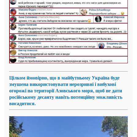
Цілком ймовірно, що в майбутньому
Україна
буде
змушена використовувати нерозривні і вибухові
огорожі на території Азовського моря, щоб не дати
російському десанту навіть потенційну можливість
висадитися.