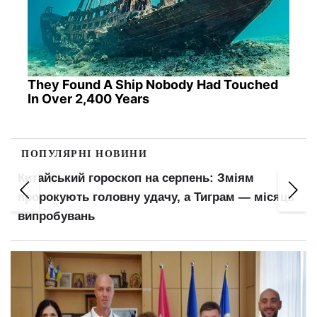
They Found A Ship Nobody Had Touched
In Over 2,400 Years
ПОПУЛЯРНІ НОВИНИ
Пенсіонери відчують прибавку в гаманцях:
яць
ПФУ оновив важливий показник для
розрахунку виплат