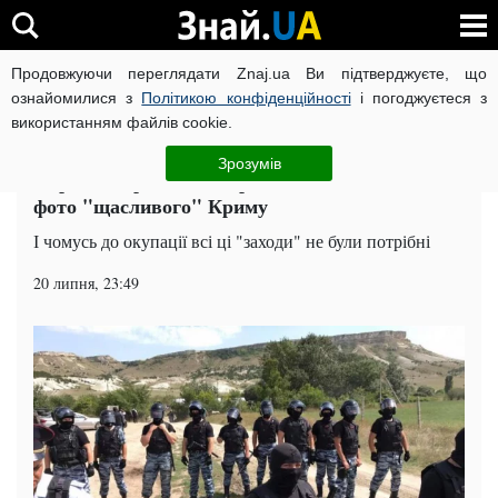
Продовжуючи переглядати Znaj.ua Ви підтверджуєте, що
ВІЙНА РОСІЇ ПРОТИ УКРАЇНИ
КОРОНАВІРУС В УКРАЇНІ І
ознайомилися з
Політикою конфіденційності
і погоджуєтеся з
використанням файлів cookie.
Головна
Суспільство
ЧИТАТЬ НА РУССКОМ
Зрозумів
Обростає дротом: в мережі показали свіжі
фото "щасливого" Криму
І чомусь до окупації всі ці "заходи" не були потрібні
20 липня, 23:49