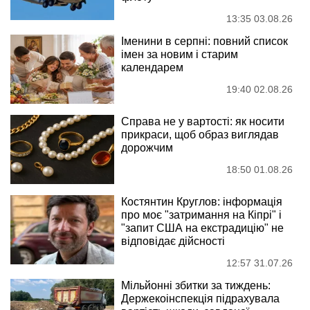
13:35 03.08.26
Іменини в серпні: повний список
імен за новим і старим
календарем
19:40 02.08.26
Справа не у вартості: як носити
прикраси, щоб образ виглядав
дорожчим
18:50 01.08.26
Костянтин Круглов: інформація
про моє "затримання на Кіпрі" і
"запит США на екстрадицію" не
відповідає дійсності
12:57 31.07.26
Мільйонні збитки за тиждень:
Держекоінспекція підрахувала