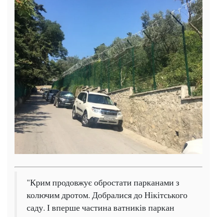
"Крим продовжує обростати парканами з
колючим дротом. Добралися до Нікітського
саду. І вперше частина ватників паркан