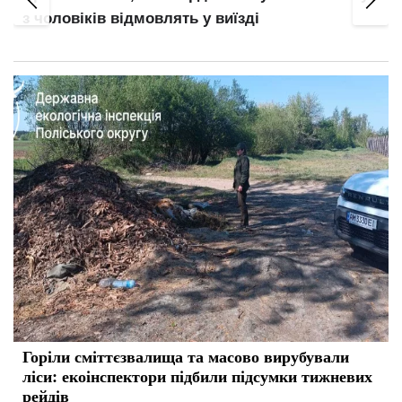
обладнання: що перевіряють газовики
Горіли сміттєзвалища та масово вирубували
ліси: екоінспектори підбили підсумки тижневих
рейдів