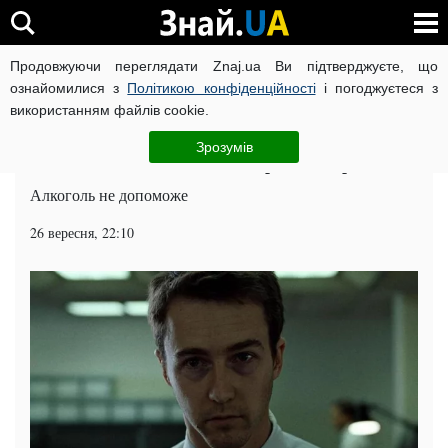
Продовжуючи переглядати Znaj.ua Ви підтверджуєте, що
ВІЙНА РОСІЇ ПРОТИ УКРАЇНИ
КОРОНАВІРУС В УКРАЇНІ І
ознайомилися з
Політикою конфіденційності
і погоджуєтеся з
використанням файлів cookie.
Головна
Суспільство
ЧИТАТЬ НА РУССКОМ
Зрозумів
Як позбавитися безсоння: поради лікарів
Алкоголь не допоможе
26 вересня, 22:10