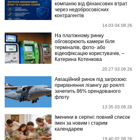
компанію від фінансових втрат
через недобросовісних
контрагентів
14:03 04.08.26
На платіжному ринку
обговорюють камери біля
терміналів, фото- або
відеофіксацію користувачів, –
Катерина Котенкова
20:27 03.08.26
Авіаційний ринок під загрозою:
прирівняння лізингу до роялті
зачепить 86% орендованого
флоту
13:35 03.08.26
Іменини в серпні: повний список
імен за новим і старим
календарем
19:40 02.08.26