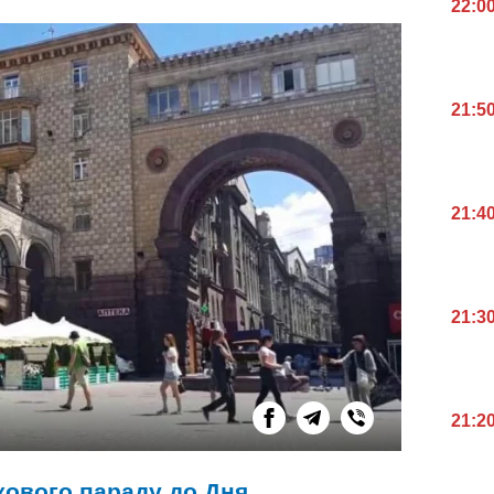
22:0
21:5
21:4
21:3
21:2
ькового параду до Дня