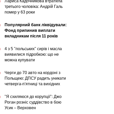
Лариса Кадочникова втратила
0
третього чоловіка: Андрій Галь
помер у 63 роки
Популярний банк ліквідували:
0
Фонд припинив виплати
вкладникам після 11 років
4 з 5 "польських" сирів і масла
0
виявилися підробкою: що не
можна купувати
Черги до 70 авто на кордоні з
0
Польщею: ДПСУ радить уникати
четверга-п'ятниці та вихідних
"Я схиляюся до корупції": Джо
0
Роган розніс суддівство в бою
Усик – Верховен