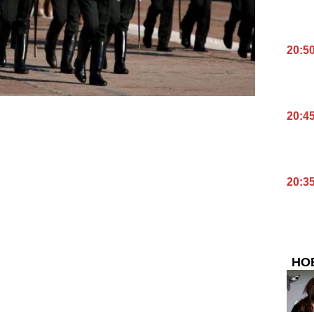
20:5
20:4
20:3
НО