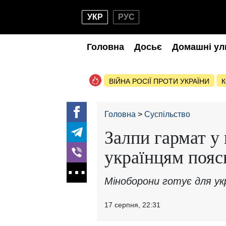
УКР
РУС
Головна
Досьє
Домашні ул
ВІЙНА РОСІЇ ПРОТИ УКРАЇНИ
К
Головна
Суспільство
Залпи гармат у 
українцям пояс
Міноборони готує для укр
17 серпня, 22:31