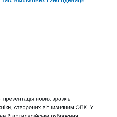
5 тис. військових і 250 одиниць
я презентація нових зразків
хніки, створених вітчизняним ОПК. У
тне й артилерійське озброєння: