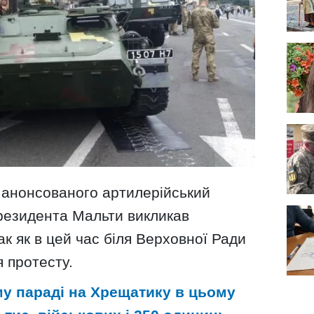
 анонсованого артилерійський
президента Мальти викликав
так як в цей час біля Верховної Ради
 протесту.
му параді на Хрещатику в цьому