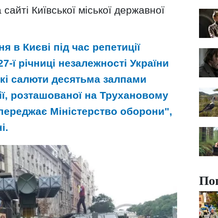
 сайті Київської міської державної
пня в Києві під час репетиції
27-ї річниці незалежності України
кі салюти десятьма залпами
ції, розташованої на Трухановому
опереджає Міністерство оборони",
і.
По