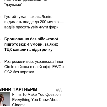
"даунами"
Густий туман накриє Львів:
0
видимість впаде до 200 метрів —
водіїв просять увімкнути фари
Бронювання без військової
5
підготовки: 4 умови, за яких
ТЦК схвалить відстрочку
Розгромили всіх: українська Inner
5
Circle вийшла в плей-офф EWC з
CS2 без поразок
ВИНИ ПАРТНЕРІВ
Films To Make You Question
Everything You Know About
Cinema