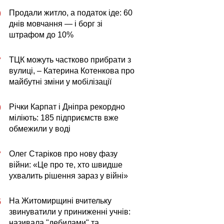
Продали житло, а податок іде: 60
0
днів мовчання — і борг зі
штрафом до 10%
ТЦК можуть частково прибрати з
7
вулиці, – Катерина Котенкова про
майбутні зміни у мобілізації
Річки Карпат і Дніпра рекордно
0
міліють: 185 підприємств вже
обмежили у воді
Олег Старіков про нову фазу
7
війни: «Це про те, хто швидше
ухвалить рішення зараз у війні»
На Житомирщині вчительку
5
звинуватили у приниженні учнів:
називала "дебилами" та