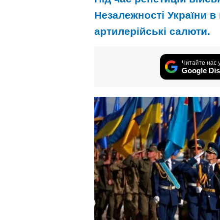
Незалежності України в
артилерійські салюти.
Читайте нас 
Google Dis