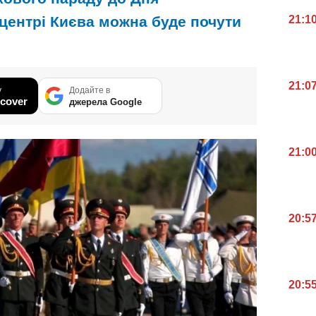
 центрі Києва можна буде почути
21:1
21:0
у
Додайте в
cover
джерела Google
21:0
20:5
20:5