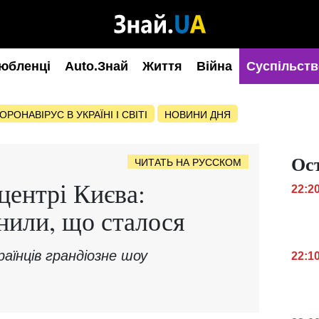
юбленці
Auto.Знай
Життя
Війна
Суспільств
ОРОНАВІРУС В УКРАЇНІ І СВІТІ
НОВИНИ ДНЯ
Ос
ЧИТАТЬ НА РУССКОМ
центрі Києва:
22:2
нили, що сталося
аїнців грандіозне шоу
22:1