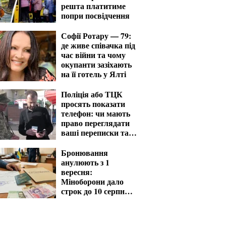
решта платитиме
попри посвідчення
Софії Ротару — 79:
де живе співачка під
час війни та чому
окупанти зазіхають
на її готель у Ялті
Поліція або ТЦК
просять показати
телефон: чи мають
право переглядати
ваші переписки та
фото
Бронювання
анулюють з 1
вересня:
Міноборони дало
строк до 10 серпня
для критичних
підприємств