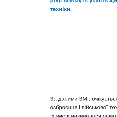
році візьмуть участь 4,
техніки.
За даними ЗМІ, очікуєтьс
озброєння і військової те
їх числі називалося раке