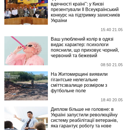
вдячності країні": у Києві
презентували ІІ Всеукраїнський
конкурс на підтримку захисників
України
15:40 21.05
Ваш улюблений колір в одязі
видає характер: психологи
пояснили, що приховує чорний,
червоний та бежевий
08:50 21.05
На Житомирщині виявили
гігантське нелегальне
сміттєзвалище розміром з
футбольне поле
18:40 20.05
Диплом більше не головне: в
Україні запустили революційну
систему реабілітації ветеранів,
яка гарантує роботу та нове