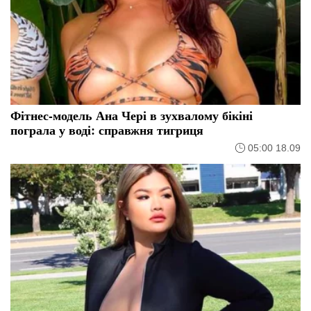
Фітнес-модель Ана Чері в зухвалому бікіні
пограла у воді: справжня тигриця
05:00 18.09