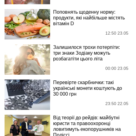
Поповнять щоденну норму:
продукти, які найбільше містять
вітамін D
12:50 23.05
Залишилося трохи потерпіти:
три знаки Зодіаку можуть
розбагатіти цього літа
00:00 23.05
Перевірте скарбнички: такі
українські монети коштують до
30 000 грн
23:50 22.05
Від теорії до рейдів: майбутні
юристи та правоохоронці
ловитимуть екопорушників на
Поліссі