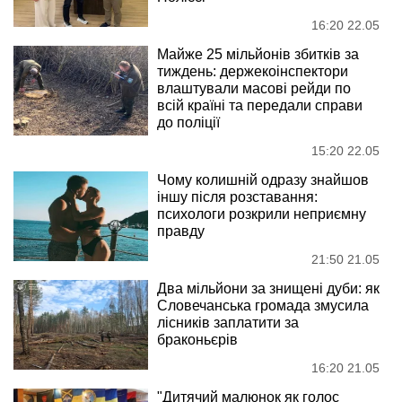
16:20 22.05
Майже 25 мільйонів збитків за
тиждень: держекоінспектори
влаштували масові рейди по
всій країні та передали справи
до поліції
15:20 22.05
Чому колишній одразу знайшов
іншу після розставання:
психологи розкрили неприємну
правду
21:50 21.05
Два мільйони за знищені дуби: як
Словечанська громада змусила
лісників заплатити за
браконьєрів
16:20 21.05
"Дитячий малюнок як голос