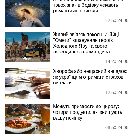
трьох знаків Зодіаку чекають
романтичні пригоди
22:50 24.05
Живий зв'язок поколінь: бійці
"Омеги" вшанували героїв
Холодного Яру та свого
легендарного командира
14:20 24.05
Хвороба або нещасний випадок:
як українцям отримати страхові
виплати
12:50 24.05
Можуть призвести до цирозу:
чотири продукти, які знищують
вашу печінку
08:50 24.05