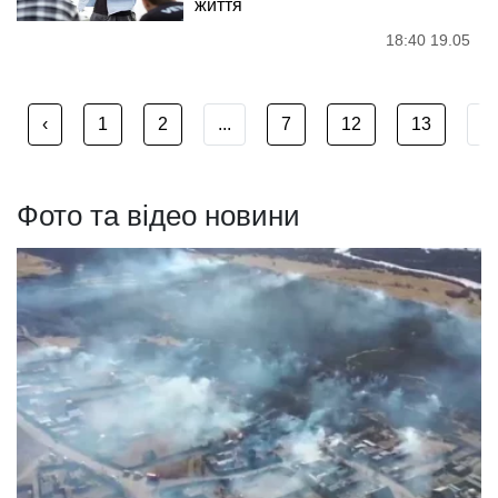
життя
18:40 19.05
‹
1
2
...
7
12
13
...
Фото та відео новини