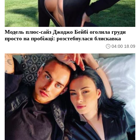
Модель плюс-сайз Джоджо Бейбі оголила груди
просто на пробіжці: розстебнулася блискавка
04:00 18.09