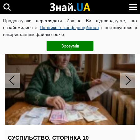
Продовжуючи переглядати Znaj.ua Ви підтверджуєте, що
ВІЙНА РОСІЇ ПРОТИ УКРАЇНИ
КОРОНАВІРУС В УКРАЇНІ І
ознайомилися з
Політикою конфіденційності
і погоджуєтеся з
використанням файлів cookie.
Субсидію не скасують: ПФУ назвав
умову
Зрозумів
СУСПІЛЬСТВО, СТОРІНКА 10