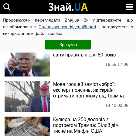
Дональд Трамп
Продовжуючи переглядати Znaj.ua Ви підтверджуєте, що
ознайомилися з
Політикою конфіденційності
і погоджуєтеся з
використанням файлів cookie.
Новини
Зрозумів
Пенсія не для них: хто з лідерів
світу править після 80 років
16:55 17.06
Мова грошей замість зброї:
експерт пояснив, як Україні
отримати підтримку від Трампа
14:40 03.06
Купюра на 250 доларів з
портретом Трампа: Білий дім
тисне на Мінфін США