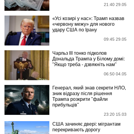
21:40 29.05
«Усі козирі у нас»: Трамп назвав
«червону межу» для нового
удару США по Ірану
09:45 29.05
Чарльз III тонко підколов
Дональда Трампа у Білому домі:
"Якщо треба - дзвякніть нам"
06:50 04.05
Генерал, який знав секрети НЛО,
зник відразу після рішення
Трампа розкрити "файли
прибульців"
23:20 15.03
США зачиняє двері: мігрантам
перекривають дорогу