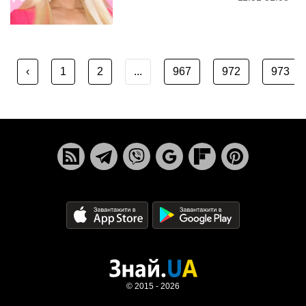
‹
1
2
...
967
972
973
© 2015 - 2026