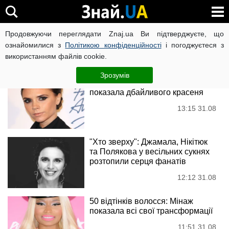
Instagram
Продовжуючи переглядати Znaj.ua Ви підтверджуєте, що
ознайомилися з
Політикою конфіденційності
і погоджуєтеся з
використанням файлів cookie.
Новини
Зрозумів
А де Девід? Вікторія Бекхем
показала дбайливого красеня
13:15 31.08
"Хто зверху": Джамала, Нікітюк
та Полякова у весільних сукнях
розтопили серця фанатів
12:12 31.08
50 відтінків волосся: Мінаж
показала всі свої трансформації
11:51 31.08