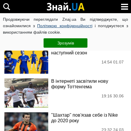
Nike
Продовжуючи переглядати Znaj.ua Ви підтверджуєте, що
ознайомилися з
Політикою конфіденційності
і погоджуєтеся з
використанням файлів cookie.
Новини
Зрозумів
Челсі представив форму на
наступний сезон
14:54 01.07
В інтернеті засвітили нову
форму Тоттенгема
19:16 30.06
"Шахтар" пов'язав себе із Nike
до 2020 року
23:32 24.03