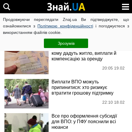
Переселенці
Продовжуючи переглядати Znaj.ua Ви підтверджуєте, що
ознайомилися з
Політикою конфіденційності
і погоджуєтеся з
використанням файлів cookie.
Новини
Зрозумів
Три нові допомогу у лютому:
кому дадуть житло, виплати й
компенсацію за оренду
20:05 19.02
Виплати ВПО можуть
припинитися: хто ризикує
втратити грошову підтримку
22:10 18.02
Все про оформлення субсидії
для ВПО: у ПФУ пояснили всі
нюанси