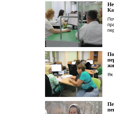
Не
Ка
По
пр
пе
По
пе
жи
Як
Пе
пе