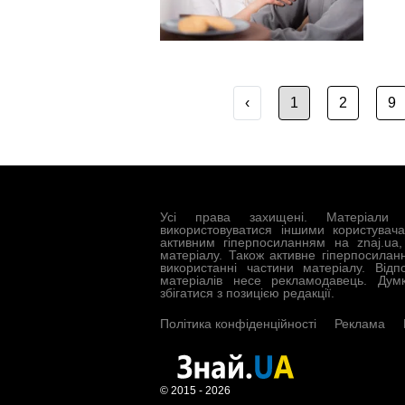
‹
1
2
9
Усі права захищені. Матеріали 
використовуватися іншими користувач
активним гіперпосиланням на znaj.ua
матеріалу. Також активне гіперпосилан
використанні частини матеріалу. Відп
матеріалів несе рекламодавець. Дум
збігатися з позицією редакції.
Політика конфіденційності
Реклама
© 2015 - 2026