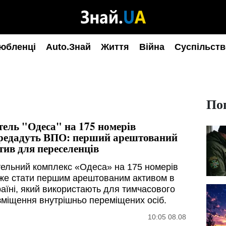
юбленці
Auto.Знай
Життя
Війна
Суспільств
По
тель "Одеса" на 175 номерів
редадуть ВПО: перший арештований
тив для переселенців
тельний комплекс «Одеса» на 175 номерів
же стати першим арештованим активом в
раїні, який використають для тимчасового
зміщення внутрішньо переміщених осіб.
10:05 08.08