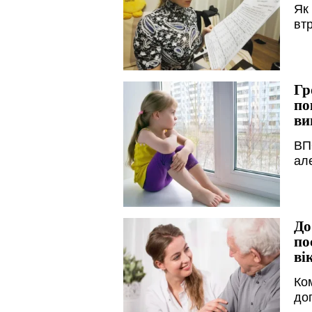
Як
вт
Гр
по
ви
ВП
ал
До
по
ві
Ко
до