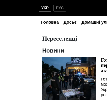
УКР
РУС
Головна
Досьє
Домашні ул
Переселенці
Новини
Го
пе
ак
Го
мо
Ук
ро