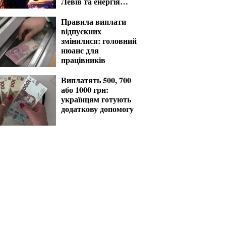
Левів та енергія
Стрільців
Правила виплати
відпускних
змінилися: головний
нюанс для
працівників
Виплатять 500, 700
або 1000 грн:
українцям готують
додаткову допомогу