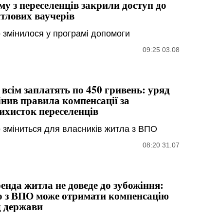
му з переселенців закрили доступ до
тлових ваучерів
 змінилося у програмі допомоги
09:25 03.08
 всім заплатять по 450 гривень: уряд
інив правила компенсації за
ихисток переселенців
 зміниться для власників житла з ВПО
08:20 31.07
енда житла не доведе до зубожіння:
о з ВПО може отримати компенсацію
д держави