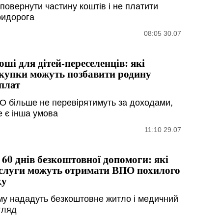
 повернути частину коштів і не платити
ридорога
08:05 30.07
оші для дітей-переселенців: які
купки можуть позбавити родину
плат
О більше не перевірятимуть за доходами,
е є інша умова
11:10 29.07
 60 днів безкоштовної допомоги: які
слуги можуть отримати ВПО похилого
ку
му нададуть безкоштовне житло і медичний
гляд