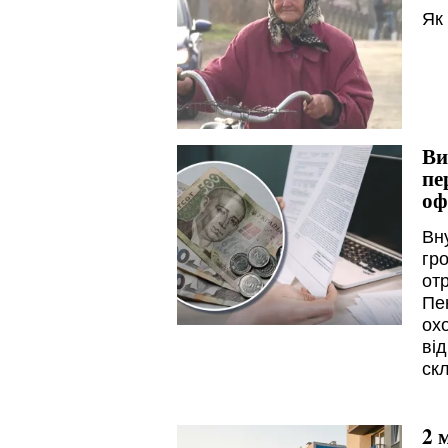
Як
Ви
пе
оф
Вн
гр
отр
Пе
ох
ві
ск
2 