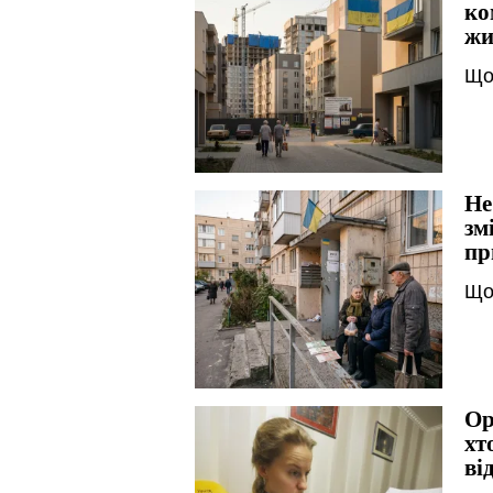
ко
жи
Що
Не
зм
пр
Що
Ор
хт
ві