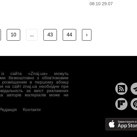
08:10 29.07
10
...
43
44
›
із сайта «Znaj.ua» можуть
ами безкоштовно з обов’язковим
, розміщеним в першому абзаці
ня на сайт znaj.ua необхідне при
овідальність за зміст рекламних
ка авторів матеріалів може не
Редакція
Контакти