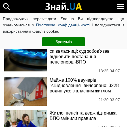
Переселенці
Продовжуючи переглядати Znaj.ua Ви підтверджуєте, що
ознайомилися з
Політикою конфіденційності
і погоджуєтеся з
використанням файлів cookie.
Новини
Зрозумів
Газ перекрили за заявою однієї
співвласниці: суд зобов'язав
відновити постачання
пенсіонерці-ВПО
13:25 04.07
Майже 100% ваучерів
"єВідновлення" вичерпано: 3228
родин уже з власним житлом
21:20 03.07
Житло, пенсії та держпідтримка:
ВПО змінили правила