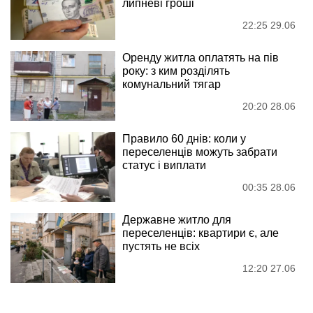
липневі гроші
22:25 29.06
Оренду житла оплатять на пів
року: з ким розділять
комунальний тягар
20:20 28.06
Правило 60 днів: коли у
переселенців можуть забрати
статус і виплати
00:35 28.06
Державне житло для
переселенців: квартири є, але
пустять не всіх
12:20 27.06