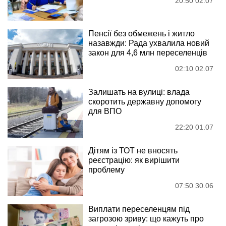
20:50 02.07
Пенсії без обмежень і житло
назавжди: Рада ухвалила новий
закон для 4,6 млн переселенців
02:10 02.07
Залишать на вулиці: влада
скоротить державну допомогу
для ВПО
22:20 01.07
Дітям із ТОТ не вносять
реєстрацію: як вирішити
проблему
07:50 30.06
Виплати переселенцям під
загрозою зриву: що кажуть про