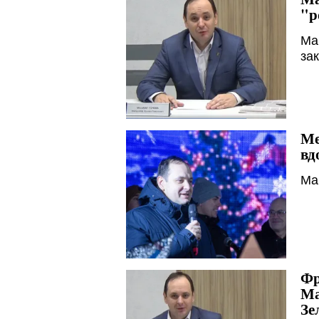
"р
Мар
за
Ме
вд
Ма
Фр
Ма
Зе