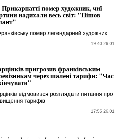
 Прикарпатті помер художник, чиї
ртини надихали весь світ: "Пішов
лант"
Франківську помер легендарний художник
19:40 26.01
рцінків пригрозив франківським
ревізникам через шалені тарифи: "Час
кінчувати"
рцінків відмовився розглядати питання про
двищення тарифів
17:55 26.01