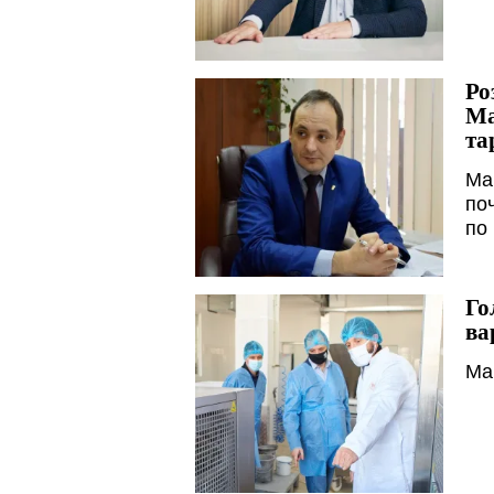
Ро
Ма
та
Ма
поч
по 
Го
ва
Ма