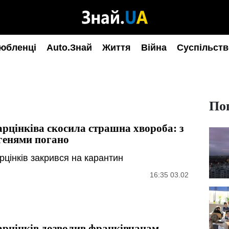
юбленці
Auto.Знай
Життя
Війна
Суспільств
По
рцінківа скосила страшна хвороба: з
генями погано
рцінків закрився на карантин
16:35 03.02
рцінків дозволив франківчанам