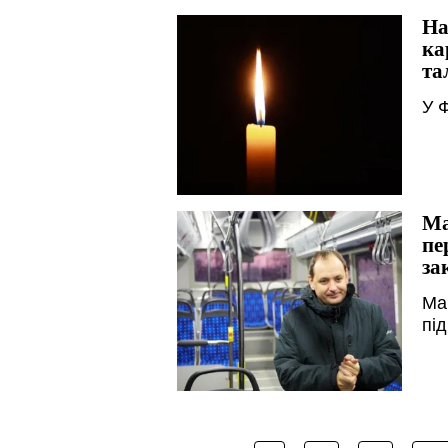
На
ка
та
У 
Ма
пе
за
Ма
пі