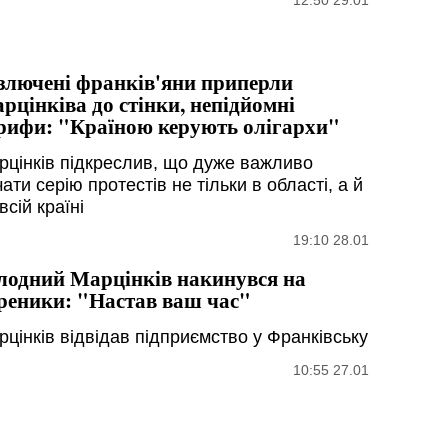
12:50 29.01
злючені франків'яни приперли
рцінківа до стінки, непідйомні
рифи: "Країною керують олігархи"
рцінків підкреслив, що дуже важливо
ати серію протестів не тільки в області, а й
всій країні
19:10 28.01
лодний Марцінків накинувся на
реники: "Настав ваш час"
рцінків відвідав підприємство у Франківську
10:55 27.01