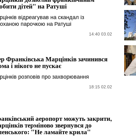
обити дітей" на Ратуші
цінків відреагував на скандал із
коханою парочкою на Ратуші
14:40 03.02
р Франківська Марцінків зачинився
ома і нікого не пускає
рцінків розповів про захворювання
18:15 02.02
анківський аеропорт можуть закрити,
рцінків терміново звернувся до
ленського: "Не ламайте крила"