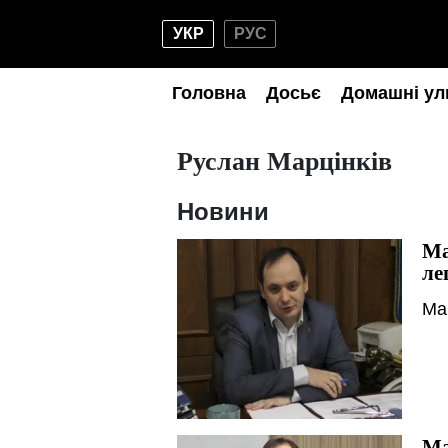
УКР
РУС
Головна
Досьє
Домашні ул
Руслан Марцінків
Новини
Ма
ле
Ма
Ма