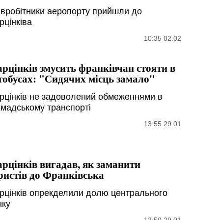
івробітники аеропорту прийшли до
рцінківа
10:35 02.02
рцінків змусить франківчан стояти в
тобусах: "Сидячих місць замало"
рцінків не задоволений обмеженнями в
омадському транспорті
13:55 29.01
рцінків вигадав, як заманити
ристів до Франківська
рцінків опрекделили долю центрального
нку