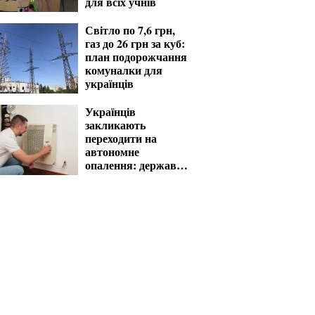
для всіх учнів
Світло по 7,6 грн,
газ до 26 грн за куб:
план подорожчання
комуналки для
українців
Українців
закликають
переходити на
автономне
опалення: держава
компенсує витрати