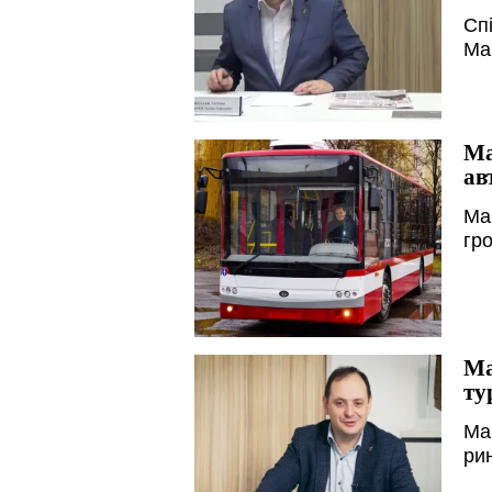
Сп
Ма
Ма
ав
Ма
гр
Ма
ту
Ма
ри