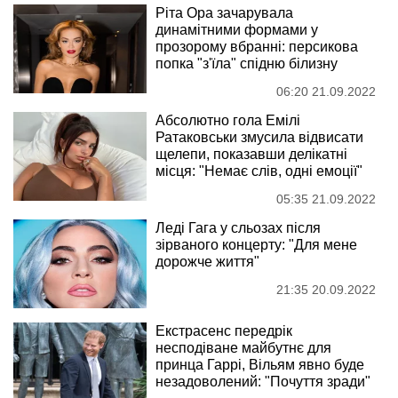
Ріта Ора зачарувала
динамітними формами у
прозорому вбранні: персикова
попка "з'їла" спідню білизну
06:20 21.09.2022
Абсолютно гола Емілі
Ратаковськи змусила відвисати
щелепи, показавши делікатні
місця: "Немає слів, одні емоції"
05:35 21.09.2022
Леді Гага у сльозах після
зірваного концерту: "Для мене
дорожче життя"
21:35 20.09.2022
Екстрасенс передрік
несподіване майбутнє для
принца Гаррі, Вільям явно буде
незадоволений: "Почуття зради"