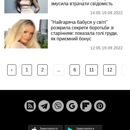
змусила втрачати свідомість
14:05 19.09.2022
"Найгаряча бабуся у світі"
розкрила секрети боротьби зі
старінням: показала голі груди,
як приємний бонус
12:05 19.09.2022
‹
1
2
...
6
11
12
...