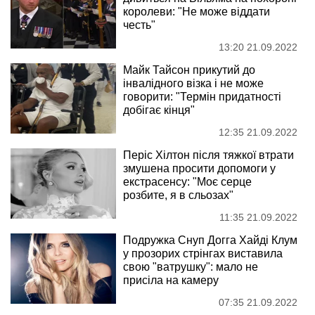
королеви: "Не може віддати
честь"
13:20 21.09.2022
Майк Тайсон прикутий до
інвалідного візка і не може
говорити: "Термін придатності
добігає кінця"
12:35 21.09.2022
Періс Хілтон після тяжкої втрати
змушена просити допомоги у
екстрасенсу: "Моє серце
розбите, я в сльозах"
11:35 21.09.2022
Подружка Снуп Догга Хайді Клум
у прозорих стрінгах виставила
свою "ватрушку": мало не
присіла на камеру
07:35 21.09.2022