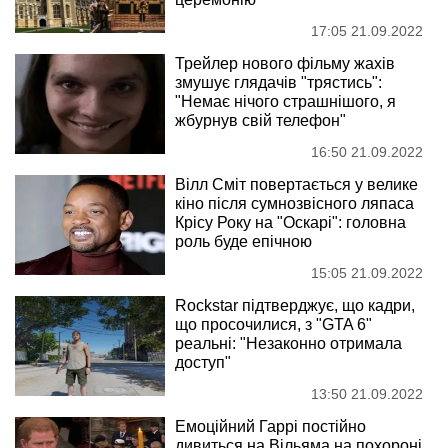
17:05 21.09.2022
Трейлер нового фільму жахів
змушує глядачів "трястись":
"Немає нічого страшнішого, я
жбурнув свій телефон"
16:50 21.09.2022
Вілл Сміт повертається у велике
кіно після сумнозвісного ляпаса
Крісу Року на "Оскарі": головна
роль буде епічною
15:05 21.09.2022
Rockstar підтверджує, що кадри,
що просочилися, з "GTA 6"
реальні: "Незаконно отримала
доступ"
13:50 21.09.2022
Емоційний Гаррі постійно
дивиться на Вільяма на похороні