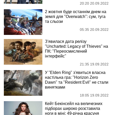
20:20 20.09.2022
2 жовтня буде останнім днем ​​на
землі для "Overwatch": сум, туга
та сльози
05:35 20.09.2022
З'явилася дата релізу
"Uncharted: Legacy of Thieves" на
ПК: "Переосмислений
інтерфейс"
21:35 19.09.2022
У "Elden Ring" з'явиться власна
настільна гра: "Horizon Zero
Dawn" та "Resident Evil" не стали
винятками
18:05 19.09.2022
Кейт Бекінсейл на величезних
підборах широко розставила
ноги в міні: 49-річна красуня