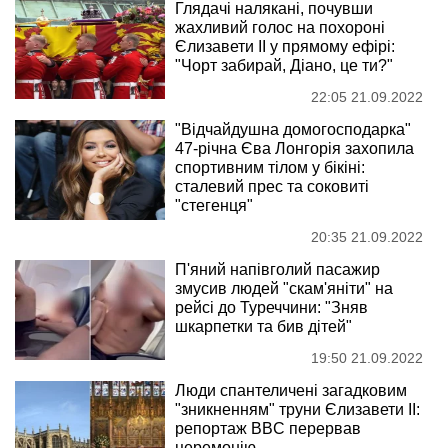
Глядачі налякані, почувши
жахливий голос на похороні
Єлизавети II у прямому ефірі:
"Чорт забирай, Діано, це ти?"
22:05 21.09.2022
"Відчайдушна домогосподарка"
47-річна Єва Лонгорія захопила
спортивним тілом у бікіні:
сталевий прес та соковиті
"стегенця"
20:35 21.09.2022
П'яний напівголий пасажир
змусив людей "скам'яніти" на
рейсі до Туреччини: "Зняв
шкарпетки та бив дітей"
19:50 21.09.2022
Люди спантеличені загадковим
"зникненням" труни Єлизавети II:
репортаж BBC перервав
церемонію