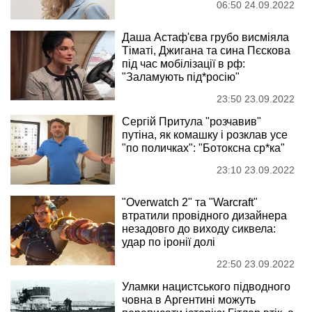
06:50 24.09.2022
Даша Астаф'єва грубо висміяла
Тіматі, Джигана та сина Пєскова
під час мобілізації в рф:
"Заламують під*росію"
23:50 23.09.2022
Сергій Притула "розчавив"
путіна, як комашку і розклав усе
"по поличках": "Ботоксна ср*ка"
23:10 23.09.2022
"Overwatch 2" та "Warcraft"
втратили провідного дизайнера
незадовго до виходу сиквела:
удар по іронії долі
22:50 23.09.2022
Уламки нацистського підводного
човна в Аргентині можуть