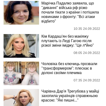
Марічка Падалко заявила, що
"диванні" війська рф різко
почали тікати з країни і потішила
новинами з фронту: "Всі атаки
відбито"
10:35 24.09.2022
Кім Кардаш'ян без макіяжу
плутають із Леді Гагою після
різкої зміни іміджу: "Це л*йно"
08:05 24.09.2022
Чоловіка без ключиць прозвали
"трансформером": плескає в
долоні своїми плечима
07:35 24.09.2022
Чарівна Дар'я Трегубова у майці
захопила українців справжньою
красою: "Які пишні..."