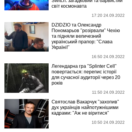
Switch: загадковий та барвистий
світ космонавта
17:20 24.09.2022
DZIDZIO та Олександр
Пономарьов "розірвали" Чехію
та підняли величезний
український прапор: "Слава
Україні!"
16:50 24.09.2022
Легендарна гра "Splinter Cell"
повертається: перепис історії
для сучасної аудиторії через 20
років
11:50 24.09.2022
Святослав Вакарчук "захопив"
дух українців найпотужнішими
кадрами: "Аж не віритися"
10:50 24.09.2022