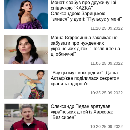
Монатік забув про дружину і зі
співачкою "KAZKA"
Олександрою Зарицькою
"злився" у дуеті: "Пульсує у мені"
11:20 25.09.2022
Маша Єфросиніна закликає не
забувати про нужденних
українських діток: "Погляньте на
ці обличчя!"
11:05 25.09.2022
"Вчу цьому своїх рідних": Даша
Астаф'єва поділилася секретом
краси та здоров'я
10:35 25.09.2022
Олександр Педан врятував
українських дітей із Харкова:
"Без сирен"
10:20 25.09.2022