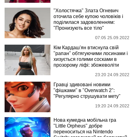
"Холостячка" Злата Огневич
оточила себе купою чоловіків і
поділилася задоволенням:
"Пронизують все тіло"
07:05 25.09.2022
Кім Кардаш'ян втиснула свій
"рапан" обтягуючими лосинами і
хизується голими сосками в
прозорому ліфі: збожеволіти
23:20 24.09.2022
Гравці здивовані новими
"фішками" в "Overwatch 2":
"Регулярно струшувати мету"
19:20 24.09.2022
Нова кумедна мобільна гра
"Little Orpheus" добре
переноситься на Nintendo