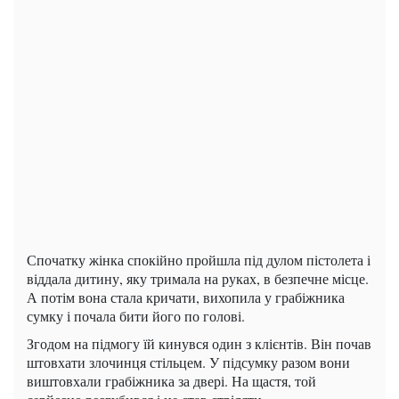
Спочатку жінка спокійно пройшла під дулом пістолета і
віддала дитину, яку тримала на руках, в безпечне місце.
А потім вона стала кричати, вихопила у грабіжника
сумку і почала бити його по голові.
Згодом на підмогу їй кинувся один з клієнтів. Він почав
штовхати злочинця стільцем. У підсумку разом вони
виштовхали грабіжника за двері. На щастя, той