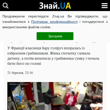
Продовжуючи переглядати Znaj.ua Ви підтверджуєте, що
ВІЙНА РОСІЇ ПРОТИ УКРАЇНИ
КОРОНАВІРУС В УКРАЇНІ І
ознайомилися з
Політикою конфіденційності
і погоджуєтеся з
використанням файлів cookie.
Головна
Шоу-бізнес
ЧИТАТЬ НА РУССКОМ
Зрозумів
Француженка впоралася з гангстером голіруч
У Франції власниця бару голіруч впоралась із
озброєним грабіжником. Жінка спочатку сховала
дитину, а потім вихопила у грабіжника сумку і почала
бити його по голові
21 березня, 23:16