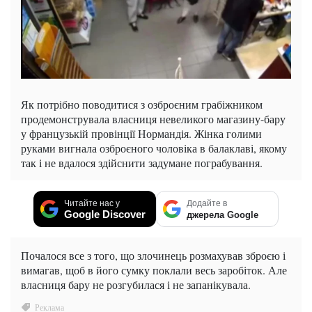
Як потрібно поводитися з озброєним грабіжником
продемонструвала власниця невеликого магазину-бару
у французькій провінції Нормандія. Жінка голими
руками вигнала озброєного чоловіка в балаклаві, якому
так і не вдалося здійснити задумане пограбування.
Читайте нас у
Додайте в
Google Discover
джерела Google
Почалося все з того, що злочинець розмахував зброєю і
вимагав, щоб в його сумку поклали весь заробіток. Але
власниця бару не розгубилася і не запанікувала.