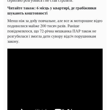
серйозно розгубився і не став стріляти.
Читайте також: 6 місць у квартирі, де грабіжники
шукають коштовності
Менш ніж за добу повчальне, але все ж моторошне відео
подивилися майже 200 тисяч разів. Раніше
повідомлялося, що 72-річна мешканка ПАР також не
розгубилася і змогла дати сувору відсіч порушникам
закону.