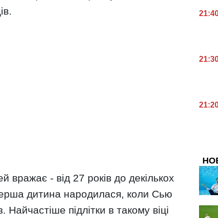
ів.
21:4
21:3
21:2
НО
ей вражає - від 27 років до декількох
Перша дитина народилася, коли Сью
. Найчастіше підлітки в такому віці