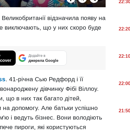
22:3
 Великобританії відзначила появу на
 не виключають, що у них скоро буде
22:2
у
Додайте в
22:1
cover
джерела Google
ss
. 41-річна Сью Редфорд і її
22:0
вонароджену дівчинку Фібі Віллоу.
, що в них так багато дітей,
и на допомогу. Але батьки успішно
21:5
м'ю і ведуть бізнес. Вони володіють
пече пироги, які користуються