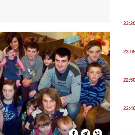
23:2
23:0
22:5
22:4