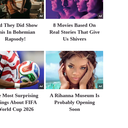
d They Did Show
8 Movies Based On
his In Bohemian
Real Stories That Give
Rapsody!
Us Shivers
 Most Surprising
A Rihanna Museum Is
ings About FIFA
Probably Opening
orld Cup 2026
Soon