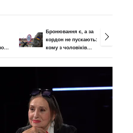
Штраф до 100 000 грн за
заміну газового
обладнання: що
перевіряють газовики