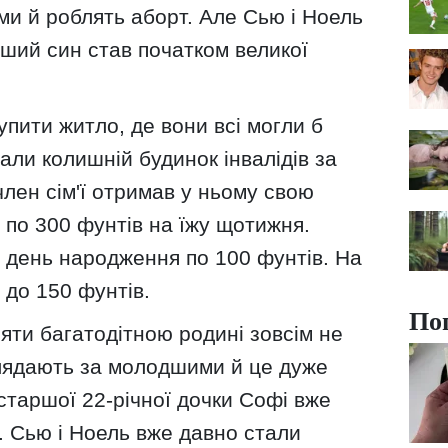
ми й роблять аборт. Але Сью і Ноель
рший син став початком великої
упити житло, де вони всі могли б
али колишній будинок інвалідів за
член сім'ї отримав у ньому свою
 по 300 фунтів на їжу щотижня.
 день народження по 100 фунтів. На
 до 150 фунтів.
По
яти багатодітною родині зовсім не
глядають за молодшими й це дуже
 старшої 22-річної дочки Софі вже
. Сью і Ноель вже давно стали