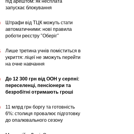
під арештом: як несплата
запускає блокування
Штрафи від ТЦК можуть стати
0
автоматичними: нові правила
роботи реєстру "Оберіг"
Лише третина учнів поміститься в
5
укриття: ліцеї не зможуть перейти
на очне навчання
До 12 300 грн від ООН у серпні:
0
переселенці, пенсіонери та
безробітні отримають гроші
11 млрд грн боргу та готовність
0
6%: столиця провалює підготовку
до опалювального сезону