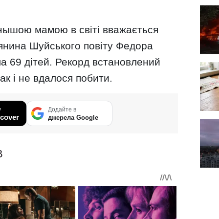
нышою мамою в світі вважається
янина Шуйського повіту Федора
а 69 дітей. Рекорд встановлений
так і не вдалося побити.
у
Додайте в
cover
джерела Google
В