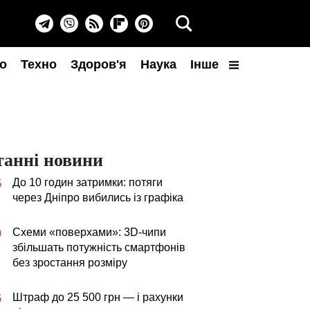
о
Техно
Здоров'я
Наука
Інше
танні новини
До 10 годин затримки: потяги
5
через Дніпро вибились із графіка
Схеми «поверхами»: 3D-чипи
0
збільшать потужність смартфонів
без зростання розміру
Штраф до 25 500 грн — і рахунки
5