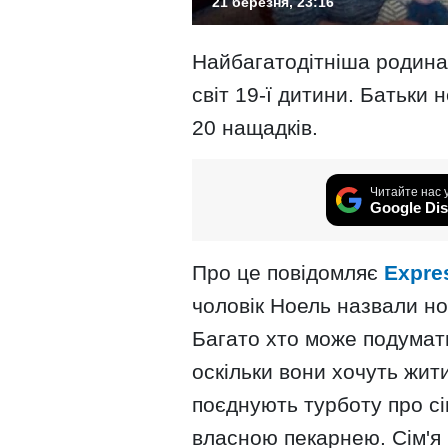
21 березня, 23:16
Найбагатодітніша родина
світ 19-ї дитини. Батьки
20 нащадків.
Читайте нас 
Google Dis
Про це повідомляє
Еxpre
чоловік Ноель назвали но
Багато хто може подумати
оскільки вони хочуть жит
поєднують турботу про сі
власною пекарнею. Сім'я 