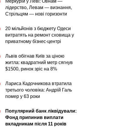
Меркурій у Леві: Овнам —
0
лідерство, Левам — визнання,
Стрільцям — нові горизонти
20 мільйонів з бюджету Одеси
0
витратять на ремонт сховища у
приватному бізнес-центрі
Львів обігнав Київ за ціною
0
житла: квадратний метр сягнув
$1500, ринок зріс на 8%
Лариса Кадочникова втратила
0
третього чоловіка: Андрій Галь
помер у 63 роки
Популярний банк ліквідували:
0
Фонд припинив виплати
вкладникам після 11 років