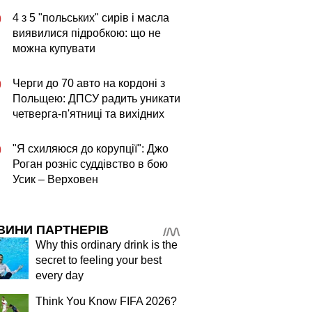
4 з 5 "польських" сирів і масла
0
виявилися підробкою: що не
можна купувати
Черги до 70 авто на кордоні з
0
Польщею: ДПСУ радить уникати
четверга-п'ятниці та вихідних
"Я схиляюся до корупції": Джо
0
Роган розніс суддівство в бою
Усик – Верховен
ВИНИ ПАРТНЕРІВ
Why this ordinary drink is the
secret to feeling your best
every day
Think You Know FIFA 2026?