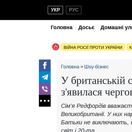
УКР
РУС
Головна
Досьє
Домашні ул
ВІЙНА РОСІЇ ПРОТИ УКРАЇНИ
К
Головна
Шоу-бізнес
У британській с
з'явилася черго
Сім'я Редфордів вважаєт
Великобританії. У них н
Батьки не виключають, 
світ і 20-та