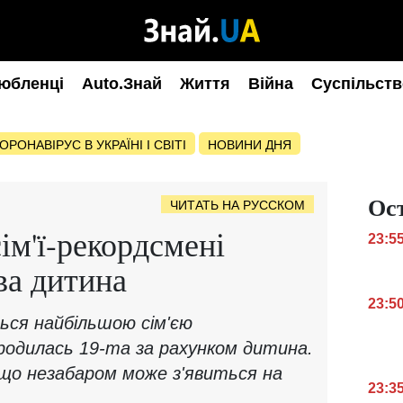
юбленці
Auto.Знай
Життя
Війна
Суспільств
ОРОНАВІРУС В УКРАЇНІ І СВІТІ
НОВИНИ ДНЯ
Ос
ЧИТАТЬ НА РУССКОМ
ім'ї-рекордсмені
23:5
ва дитина
23:5
ься найбільшою сім'єю
ародилась 19-та за рахунком дитина.
що незабаром може з'явиться на
23:3