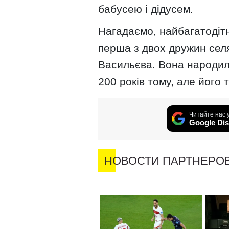
бабусею і дідусем.
Нагадаємо, найбагатодіт
перша з двох дружин сел
Васильєва. Вона народил
200 років тому, але його 
Читайте нас 
Google Dis
НОВОСТИ ПАРТНЕРО