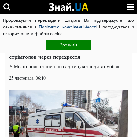
Продовжуючи переглядати Znaj.ua Ви підтверджуєте, що
ВІЙНА РОСІЇ ПРОТИ УКРАЇНИ
КОРОНАВІРУС В УКРАЇНІ І
ознайомилися з
Політикою конфіденційності
і погоджуєтеся з
використанням файлів cookie.
Головна
Події
ЧИТАТЬ НА РУССКОМ
Зрозумів
П'яний пішохід зніс автомобіль з дороги: біг
стрімголов через перехрестя
У Мелітополі п'яний пішохід кинувся під автомобіль
25 листопада, 06:10