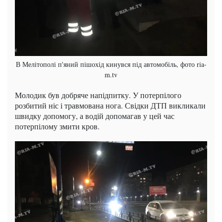
В Мелітополі п'яний пішохід кинувся під автомобіль, фото ria-
m.tv
Молодик був добряче напідпитку. У потерпілого
розбитий ніс і травмована нога. Свідки ДТП викликали
швидку допомогу, а водій допомагав у цей час
потерпілому змити кров.