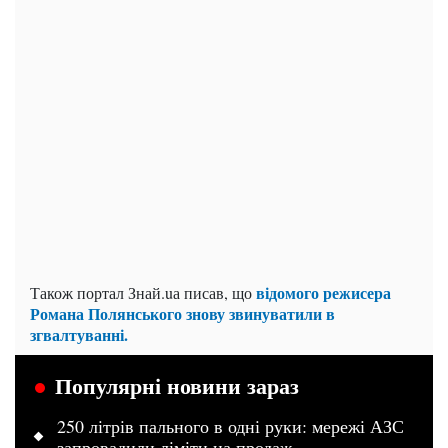
відомого режисера
Також портал Знай.uа писав, що
Романа Полянського знову звинуватили в
згвалтуванні.
Популярні новини зараз
250 літрів пального в одні руки: мережі АЗС
запровадили ліміти на продаж