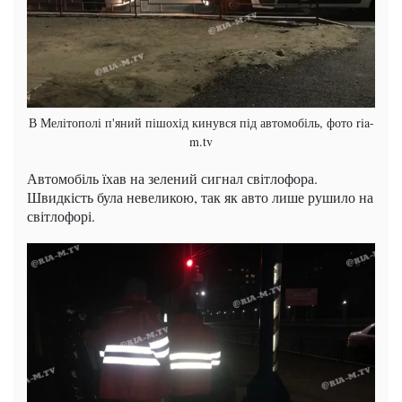
В Мелітополі п'яний пішохід кинувся під автомобіль, фото ria-
m.tv
Автомобіль їхав на зелений сигнал світлофора.
Швидкість була невеликою, так як авто лише рушило на
світлофорі.