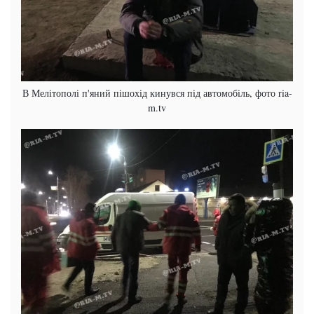
В Мелітополі п'яний пішохід кинувся під автомобіль, фото ria-
m.tv