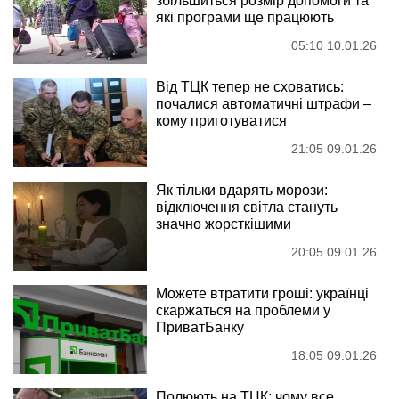
збільшиться розмір допомоги та
які програми ще працюють
05:10 10.01.26
Від ТЦК тепер не сховатись:
почалися автоматичні штрафи –
кому приготуватися
21:05 09.01.26
Як тільки вдарять морози:
відключення світла стануть
значно жорсткішими
20:05 09.01.26
Можете втратити гроші: українці
скаржаться на проблеми у
ПриватБанку
18:05 09.01.26
Полюють на ТЦК: чому все