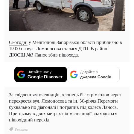
Сьогодні
у Мелітополі Запорізької області приблизно в
19.00 на вул. Ломоносова сталася ДТП. В районі
ДЮСШ №3 Ланос збив пішохода.
Читайте нас у
Додайте в
Google Discover
джерела Google
За свідченням очевидців, хлопець біг стрімголов через
перехрестя вул. Ломоносова та ін. 30-річчя Перемоги
буквально по діагоналі і потрапив під колеса Ланоса.
При цьому в двох метрах від місця події знаходиться
пішохідний перехід.