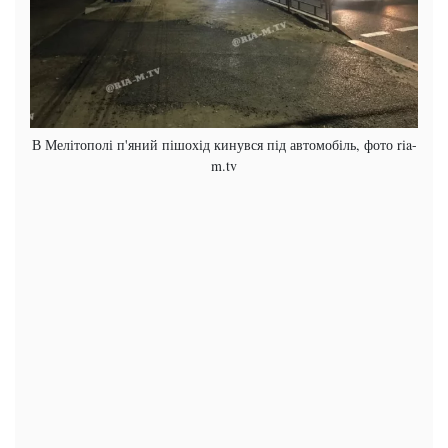
В Мелітополі п'яний пішохід кинувся під автомобіль, фото ria-
m.tv