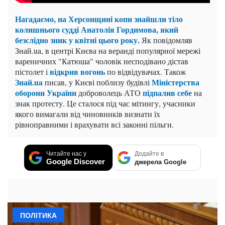
Нагадаємо,
на Херсонщині копи знайшли тіло
колишнього судді Анатолія Гордимова, який
безслідно зник у квітні цього року
.
Як повідомляв
Знай.ua, в центрі Києва на веранді популярної мережі
вареничних "Катюша" чоловік несподівано дістав
відкрив вогонь
пістолет і
по відвідувачах. Також
Знай.ua
Міністерства
писав, у Києві поблизу будівлі
оборони України
п
ідпалив себе
доброволець АТО
на
знак протесту. Це сталося під час мітингу, учасники
якого вимагали від чиновників визнати їх
рівноправними і врахувати всі законні пільги.
Читайте нас у
Додайте в
Google Discover
джерела Google
ПОЛІТИКА