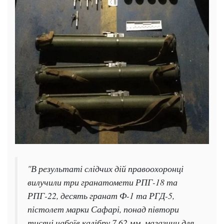
"В результаті слідчих дій правоохоронці
вилучили три гранатомети РПГ-18 та
РПГ-22, десять гранат Ф-1 та РГД-5,
пістолет марки Сафарі, понад півтори
тисячі набоїв калібру 7,62 мм, магазини для