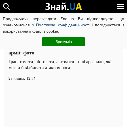
Продовжуючи переглядати Znaj.ua Ви підтверджуєте, що
ВІЙНА РОСІЇ ПРОТИ УКРАЇНИ
КОРОНАВІРУС В УКРАЇНІ І
ознайомилися з
Політикою конфіденційності
і погоджуєтеся з
використанням файлів cookie.
Головна
Події
ЧИТАТЬ НА РУССКОМ
Зрозумів
СБУ показала, куди зникає зброя української
армії: фото
Гранатомети, пістолети, автомати - цілі арсенали, які
могли б відбивати атаки ворога
27 липня, 12:34