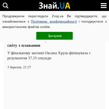
Продовжуючи переглядати Znaj.ua Ви підтверджуєте, що
ВІЙНА РОСІЇ ПРОТИ УКРАЇНИ
КОРОНАВІРУС В УКРАЇНІ І
ознайомилися з
Політикою конфіденційності
і погоджуєтеся з
використанням файлів cookie.
Головна
Спорт
ЧИТАТЬ НА РУССКОМ
Зрозумів
Полтавка стала паралімпійською чемпіонкою
світу з плавання
У фінальному запливі Оксана Хруль фінішувала з
результатом 37,33 секунди
3 березня, 21:27