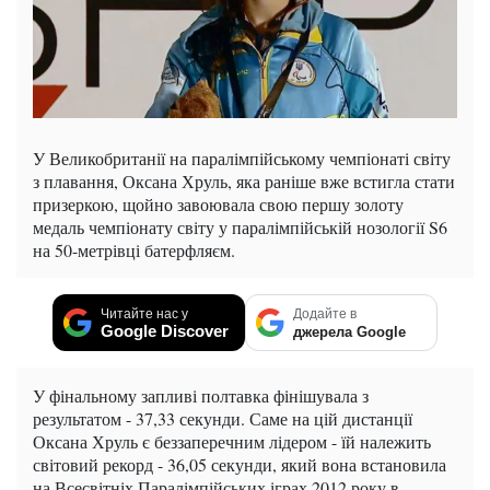
У Великобританії на паралімпійському чемпіонаті світу
з плавання, Оксана Хруль, яка раніше вже встигла стати
призеркою, щойно завоювала свою першу золоту
медаль чемпіонату світу у паралімпійській нозології S6
на 50-метрівці батерфляєм.
Читайте нас у
Додайте в
Google Discover
джерела Google
У фінальному запливі полтавка фінішувала з
результатом - 37,33 секунди. Саме на цій дистанції
Оксана Хруль є беззаперечним лідером - їй належить
світовий рекорд - 36,05 секунди, який вона встановила
на Всесвітніх Паралімпійських іграх 2012 року в