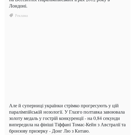
Лондоні.
Але й суперниці українки стрімко прогресують у цій
паралімпійській нозології. У Глазго полтавка завоювала
золоту медаль у гострій конкуренції - на 0,84 секунди
випередила на фініші Тіффані Томас-Кейн з Австралії та
бронзову призерку - Донг Лю з Китаю.