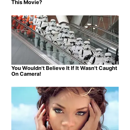
This Movie?
You Wouldn't Believe It If It Wasn't Caught
On Camera!