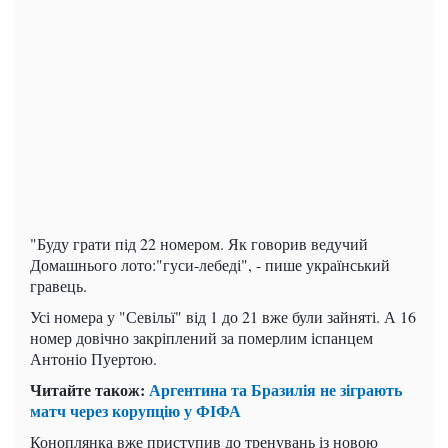
"Буду грати під 22 номером. Як говорив ведучий
Домашнього лото:"гуси-лебеді", - пише український
гравець.
Усі номера у "Севільї" від 1 до 21 вже були зайняті. А 16
номер довічно закріплений за померлим іспанцем
Антоніо Пуертою.
Читайте також:
Аргентина та Бразилія не зіграють
матч через корупцію у ФІФА
Коноплянка вже приступив до тренувань із новою