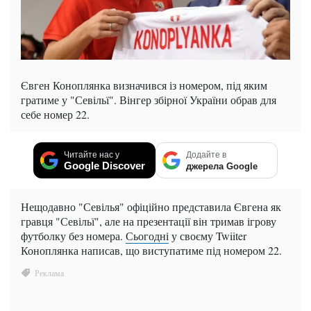
Євген Коноплянка визначився із номером, під яким
гратиме у "Севільї". Вінгер збірної України обрав для
себе номер 22.
Читайте нас у
Додайте в
Google Discover
джерела Google
Нещодавно "Севілья" офіційно представила Євгена як
гравця "Севільї", але на презентації він тримав ігрову
футболку без номера.
Сьогодні
у своєму Twiiter
Коноплянка написав, що виступатиме під номером 22.