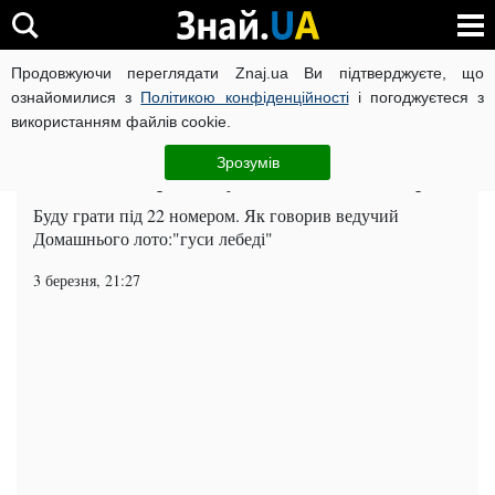
Продовжуючи переглядати Znaj.ua Ви підтверджуєте, що
ВІЙНА РОСІЇ ПРОТИ УКРАЇНИ
КОРОНАВІРУС В УКРАЇНІ І
ознайомилися з
Політикою конфіденційності
і погоджуєтеся з
використанням файлів cookie.
Головна
Спорт
ЧИТАТЬ НА РУССКОМ
Зрозумів
Коноплянка гратиме у Севільї під 22 номером
Буду грати під 22 номером. Як говорив ведучий
Домашнього лото:"гуси лебеді"
3 березня, 21:27