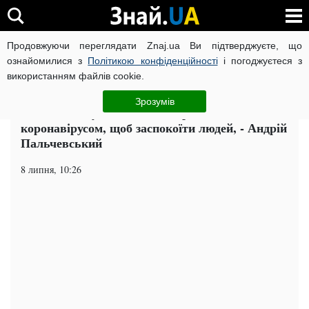
Продовжуючи переглядати Znaj.ua Ви підтверджуєте, що
ВІЙНА РОСІЇ ПРОТИ УКРАЇНИ
КОРОНАВІРУС В УКРАЇНІ І
ознайомилися з
Політикою конфіденційності
і погоджуєтеся з
використанням файлів cookie.
Головна
Політика
ЧИТАТЬ НА РУССКОМ
Зрозумів
Влада занижує кількості хворих
коронавірусом, щоб заспокоїти людей, - Андрій
Пальчевський
8 липня, 10:26