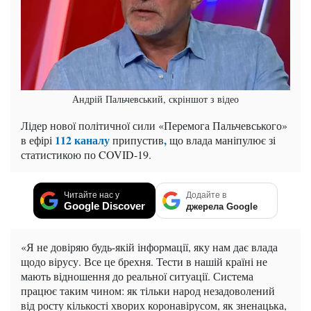
Андрій Пальчевський, скріншот з відео
Лідер нової політичної сили «Перемога Пальчевського»
112 каналу
,
в ефірі
припустив
що влада маніпулює зі
статистикою по COVID-19.
Читайте нас у
Додайте в
Google Discover
джерела Google
«Я не довіряю будь-якій інформації, яку нам дає влада
щодо вірусу. Все це брехня. Тести в нашій країні не
мають відношення до реальної ситуації. Система
працює таким чином: як тільки народ незадоволений
від росту кількості хворих коронавірусом, як зненацька,