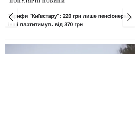
ПОПУЛЯРНІ НОВИНИ
Заочників та відрахованих студентів
,
мобілізують: хто без відстрочки з серпня —
перелік