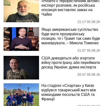
«Нібито є терористичним актом»:
експерт розповів, як російська
опозиція виставляє замах на
Чайко
21:17 05.08.26
Якщо американське суспільство
буде мати проукраїнську
позицію, то і Трамп так само буде
маневрувати, – Микола Томенко
21:07 05.08.26
США доведеться або згортати
війну проти Ірану, або переймати
досвід України: думка експерта
20:47 05.08.26
На стадіоні «Спартак» у Києві
відбувся товариський матч між
командами посольств США та
Франції