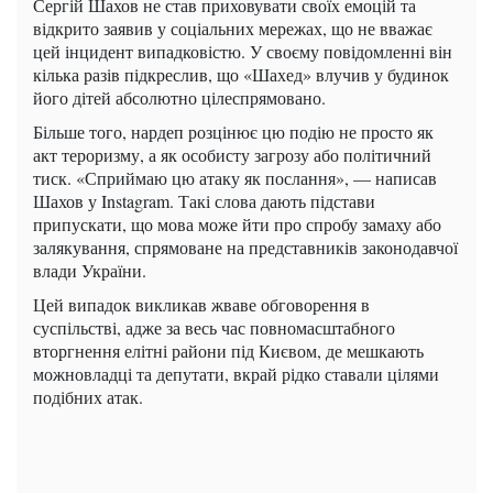
Сергій Шахов не став приховувати своїх емоцій та
відкрито заявив у соціальних мережах, що не вважає
цей інцидент випадковістю. У своєму повідомленні він
кілька разів підкреслив, що «Шахед» влучив у будинок
його дітей абсолютно цілеспрямовано.
Більше того, нардеп розцінює цю подію не просто як
акт тероризму, а як особисту загрозу або політичний
тиск. «Сприймаю цю атаку як послання», — написав
Шахов у Instagram. Такі слова дають підстави
припускати, що мова може йти про спробу замаху або
залякування, спрямоване на представників законодавчої
влади України.
Цей випадок викликав жваве обговорення в
суспільстві, адже за весь час повномасштабного
вторгнення елітні райони під Києвом, де мешкають
можновладці та депутати, вкрай рідко ставали цілями
подібних атак.