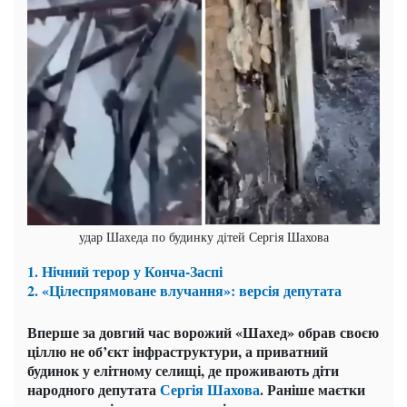
удар Шахеда по будинку дітей Сергія Шахова
1. Нічний терор у Конча-Заспі
2. «Цілеспрямоване влучання»: версія депутата
Вперше за довгий час ворожий «Шахед» обрав своєю
ціллю не об’єкт інфраструктури, а приватний
будинок у елітному селищі, де проживають діти
народного депутата
Сергія Шахова
. Раніше маєтки