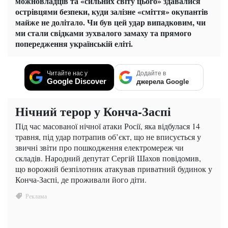
можновладців та «сильних світу цього» здавалися
острівцями безпеки, куди залізне «сміття» окупантів
майже не долітало. Чи був цей удар випадковим, чи
ми стали свідками зухвалого замаху та прямого
попередження українській еліті.
Читайте нас у
Додайте в
Google Discover
джерела Google
Нічний терор у Конча-Заспі
Під час масованої нічної атаки Росії, яка відбулася 14
травня, під удар потрапив об’єкт, що не вписується у
звичні звіти про пошкодження електромереж чи
складів. Народний депутат Сергій Шахов повідомив,
що ворожий безпілотник атакував приватний будинок у
Конча-Заспі, де проживали його діти.