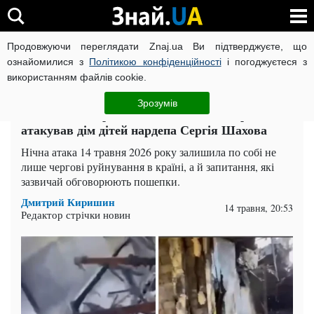
Продовжуючи переглядати Znaj.ua Ви підтверджуєте, що
ВІЙНА РОСІЇ ПРОТИ УКРАЇНИ
КОРОНАВІРУС В УКРАЇНІ І
ознайомилися з
Політикою конфіденційності
і погоджуєтеся з
використанням файлів cookie.
Головна
Політика
ЧИТАТЬ НА РУССКОМ
Зрозумів
Замах чи попередження? Російський дрон
атакував дім дітей нардепа Сергія Шахова
Нічна атака 14 травня 2026 року залишила по собі не
лише чергові руйнування в країні, а й запитання, які
зазвичай обговорюють пошепки.
Дмитрий Киришин
14 травня, 20:53
Редактор стрічки новин