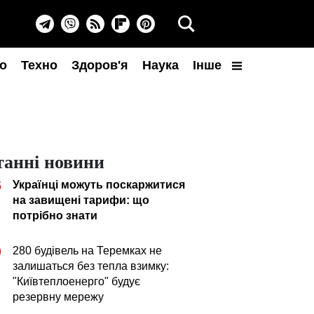
о
Техно
Здоров'я
Наука
Інше
танні новини
Українці можуть поскаржитися
5
на завищені тарифи: що
потрібно знати
280 будівель на Теремках не
0
залишаться без тепла взимку:
"Київтеплоенерго" будує
резервну мережу