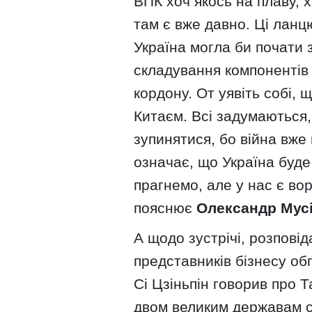
ВПК хоч якось на плаву, 
там є вже давно. Ці ланц
Україна могла би почати з
складування компонентів 
кордону. От уявіть собі, 
Китаєм. Всі задумаються,
зупинятися, бо війна вже
означає, що Україна буде
прагнемо, але у нас є вор
пояснює
Олександр Мус
А щодо зустрічі, розповід
представників бізнесу об
Сі Цзіньпін говорив про Т
двом великим державам ст