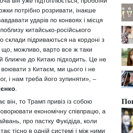
хоча він уже підтоплюється, пробоїни
южки потрібно розривати, інакше
авдавати ударів по конвоях і місця
поблизу китайсько-російського
що склади підриваються на кордоні з
 що, можливо, варто все ж таки
 й ближче до Китаю підходить. Це не
 воювати з Китаєм, ми цього і не
ог, і нам треба його зупиняти», –
ієнко
.
По
ає він, то Трамп привіз із собою
говорювати економічну співпрацю, а
айвань, про пастку Фукідіда, коли
ає тісно в одній системі і між ними