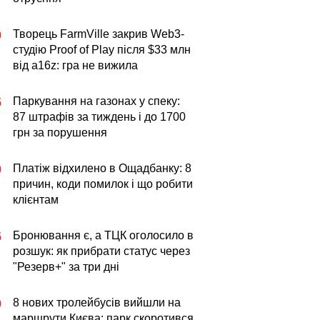
Творець FarmVille закрив Web3-
0
студію Proof of Play після $33 млн
від a16z: гра не вижила
Паркування на газонах у спеку:
5
87 штрафів за тиждень і до 1700
грн за порушення
Платіж відхилено в Ощадбанку: 8
0
причин, коди помилок і що робити
клієнтам
Бронювання є, а ТЦК оголосило в
5
розшук: як прибрати статус через
"Резерв+" за три дні
8 нових тролейбусів вийшли на
0
маршрути Києва: парк скоротився