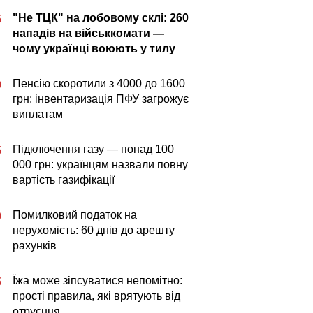
"Не ТЦК" на лобовому склі: 260
5
нападів на військкомати —
чому українці воюють у тилу
Пенсію скоротили з 4000 до 1600
0
грн: інвентаризація ПФУ загрожує
виплатам
Підключення газу — понад 100
5
000 грн: українцям назвали повну
вартість газифікації
Помилковий податок на
0
нерухомість: 60 днів до арешту
рахунків
Їжа може зіпсуватися непомітно:
5
прості правила, які врятують від
отруєння