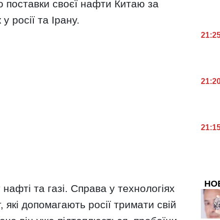
о поставки своєї нафти Китаю за
 росії та Ірану.
21:2
21:2
21:1
НО
 нафті та газі. Справа у технологіях
т, які допомагають росії тримати свій