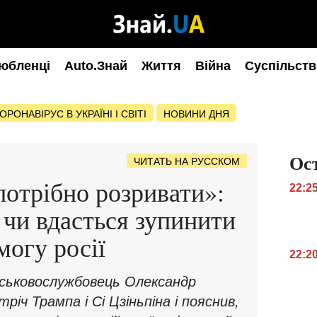
юбленці
Auto.Знай
Життя
Війна
Суспільств
ОРОНАВІРУС В УКРАЇНІ І СВІТІ
НОВИНИ ДНЯ
Ос
ЧИТАТЬ НА РУССКОМ
отрібно розривати»:
22:2
 чи вдасться зупинити
могу росії
22:2
йськовослужбовець Олександр
тріч Трампа і Сі Цзіньпіна і пояснив,