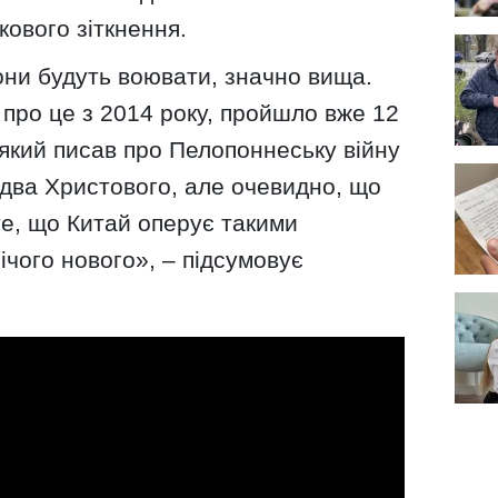
кового зіткнення.
они будуть воювати, значно вища.
 про це з 2014 року, пройшло вже 12
, який писав про Пелопоннеську війну
здва Христового, але очевидно, що
те, що Китай оперує такими
ічого нового», – підсумовує