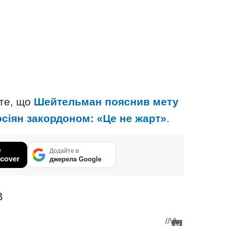
 те, що
Шейтельман пояснив мету
осіян закордоном: «Це не жарт»
.
у
Додайте в
cover
джерела Google
В