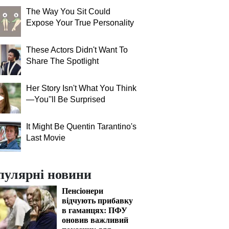
The Way You Sit Could
Expose Your True Personality
These Actors Didn't Want To
Share The Spotlight
Her Story Isn't What You Think
—You''ll Be Surprised
It Might Be Quentin Tarantino's
Last Movie
пулярні новини
Пенсіонери
відчують прибавку
в гаманцях: ПФУ
оновив важливий