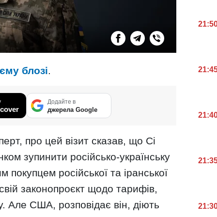
21:5
єму блозі
.
21:4
у
Додайте в
cover
джерела Google
21:4
перт, про цей візит сказав, що Сі
нком зупинити російсько-українську
21:3
м покупцем російської та іранської
свій законопроєкт щодо тарифів,
у. Але США, розповідає він, діють
21:3