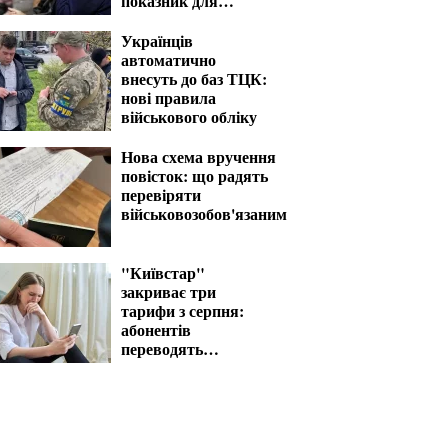
показник для
розрахунку виплат
Українців
автоматично
внесуть до баз ТЦК:
нові правила
військового обліку
Нова схема вручення
повісток: що радять
перевіряти
військовозобов'язаним
"Київстар"
закриває три
тарифи з серпня:
абонентів
переводять
автоматично