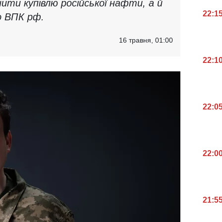
ити купівлю російської нафти, а й
22:1
о ВПК рф.
16 травня, 01:00
22:1
22:0
22:0
21:5