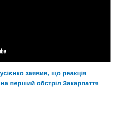
усієнко заявив, що реакція
на перший обстріл Закарпаття