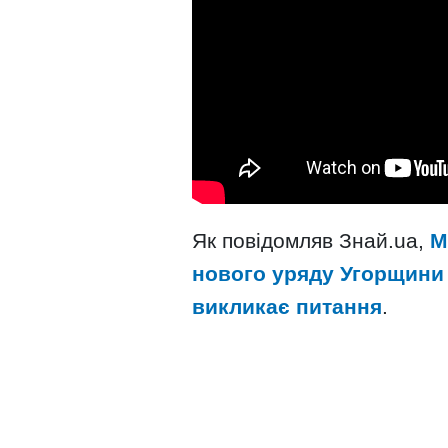
Як повідомляв Знай.ua,
М
нового уряду Угорщини 
викликає питання
.