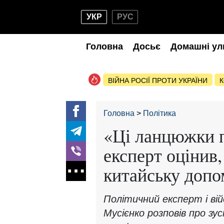
УКР
РУС
Головна
Досьє
Домашні ул
ВІЙНА РОСІЇ ПРОТИ УКРАЇНИ
К
Головна
Політика
«Ці ланцюжки п
експерт оцінив,
китайську допо
Політичний експерт і ві
Мусієнко розповів про зус