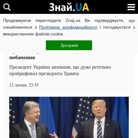
Продовжуючи переглядати Znaj.ua Ви підтверджуєте, що
ВІЙНА РОСІЇ ПРОТИ УКРАЇНИ
КОРОНАВІРУС В УКРАЇНІ І
ознайомилися з
Політикою конфіденційності
і погоджуєтеся з
використанням файлів cookie.
Головна
Політика
ЧИТАТЬ НА РУССКОМ
Зрозумів
Трамп і Порошенко влаштували таємне
побачення
Президент України запевнив, що дуже ретельно
пробрифовал президента Трампа
12 липня, 23:35