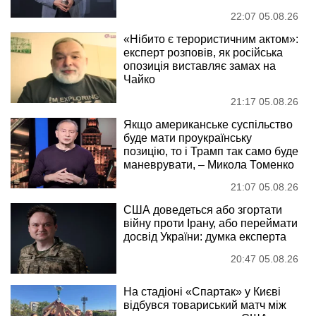
22:07 05.08.26
«Нібито є терористичним актом»:
експерт розповів, як російська
опозиція виставляє замах на
Чайко
21:17 05.08.26
Якщо американське суспільство
буде мати проукраїнську
позицію, то і Трамп так само буде
маневрувати, – Микола Томенко
21:07 05.08.26
США доведеться або згортати
війну проти Ірану, або переймати
досвід України: думка експерта
20:47 05.08.26
На стадіоні «Спартак» у Києві
відбувся товариський матч між