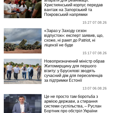
апарати для реанімації:
Християнський корпус передав
вантаж на Запорізький та
Покровський напрямки
15:27 07.08.26
«Зараз у Заходу сезон
відпусток»: експерт заявив, що,
схоже, ні ракет до Patriot, ні
ліцензії не буде
15:17 07.08.26
Новопризначений міністр обрав
Житомирщину для першого
візиту: у Брусилові зводять
сучасний дім для переселенців
за підтримки Естонії
13:07 06.08.26
Це не просто там боротьба з
армією держави, а стирання
системи суспільства, – Руслан
Бортник про обстріл України