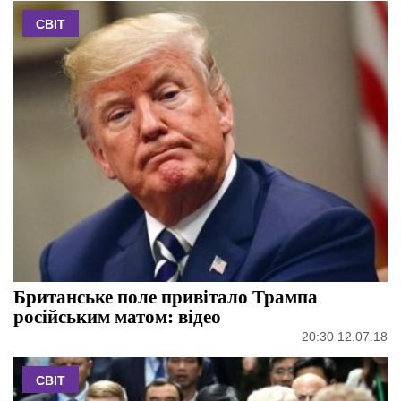
СВІТ
Британське поле привітало Трампа
російським матом: відео
20:30 12.07.18
СВІТ