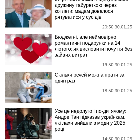
дружину табуреткою через
котлети: мадам довелося
рятуватися у сусідів
20:50 30.01.25
Бюджетні, але неймовірно
романтичні подарунки на 14
лютого: як висловити почуття без
зайвих витрат
19:50 30.01.25
Скільки речей можна прати за
один раз
18:50 30.01.25
Усе це недолуго і по-дитячому:
Андре Тан підказав українкам,
які лахи вийшли з моди у 2025
році
14:50 30.01.25