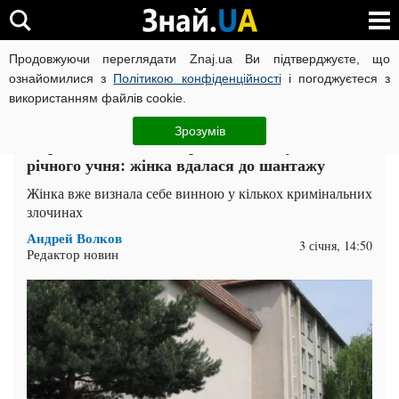
Продовжуючи переглядати Znaj.ua Ви підтверджуєте, що
ВІЙНА РОСІЇ ПРОТИ УКРАЇНИ
КОРОНАВІРУС В УКРАЇНІ І
ознайомилися з
Політикою конфіденційності
і погоджуєтеся з
використанням файлів cookie.
Головна
Попкорн
ЧИТАТЬ НА РУССКОМ
Зрозумів
38-річна вчителька народила дитину від 12-
річного учня: жінка вдалася до шантажу
Жінка вже визнала себе винною у кількох кримінальних
злочинах
Андрей Волков
3 січня, 14:50
Редактор новин