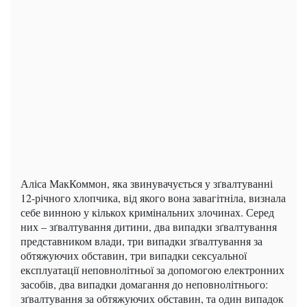
Аліса МакКоммон, яка звинувачується у зґвалтуванні
12-річного хлопчика, від якого вона завагітніла, визнала
себе винною у кількох кримінальних злочинах. Серед
них – зґвалтування дитини, два випадки зґвалтування
представником влади, три випадки зґвалтування за
обтяжуючих обставин, три випадки сексуальної
експлуатації неповнолітньої за допомогою електронних
засобів, два випадки домагання до неповнолітнього:
зґвалтування за обтяжуючих обставин, та один випадок