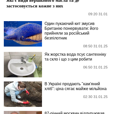
Які є види вершкового масла та де
застосовується кожне з них
09:20 31.01
Один пукаючий кит змусив
Британію понервувати: його
прийняли за російський
безпілотник
08:50 31.01.25
Як жорстка вода псує сантехніку
та скло і що з цим робити
06:50 31.01.25
В Україні продають "кам'яний
хліб": ціна сягає майже мільйона
02:30 31.01.25
87-річний москвич відлупцював