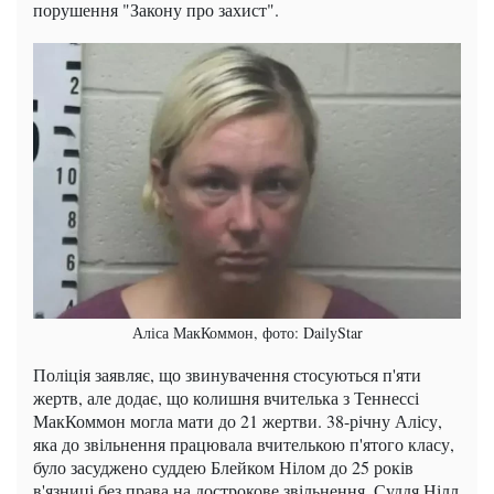
порушення "Закону про захист".
Аліса МакКоммон, фото: DailyStar
Поліція заявляє, що звинувачення стосуються п'яти
жертв, але додає, що колишня вчителька з Теннессі
МакКоммон могла мати до 21 жертви. 38-річну Алісу,
яка до звільнення працювала вчителькою п'ятого класу,
було засуджено суддею Блейком Нілом до 25 років
в'язниці без права на дострокове звільнення. Суддя Нілл