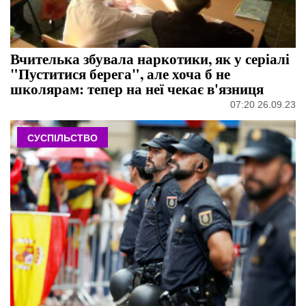
Вчителька збувала наркотики, як у серіалі
"Пуститися берега", але хоча б не
школярам: тепер на неї чекає в'язниця
07:20 26.09.23
СУСПІЛЬСТВО