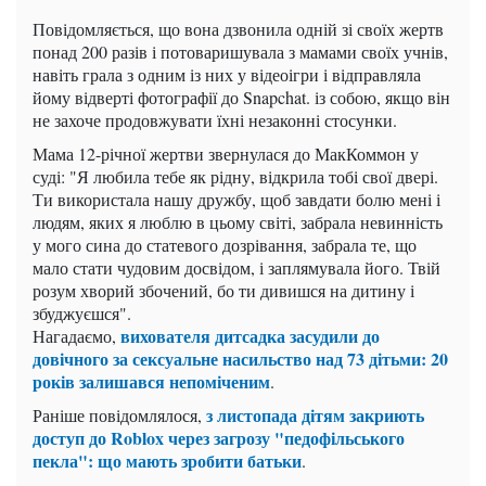
Повідомляється, що вона дзвонила одній зі своїх жертв
понад 200 разів і потоваришувала з мамами своїх учнів,
навіть грала з одним із них у відеоігри і відправляла
йому відверті фотографії до Snapchat. із собою, якщо він
не захоче продовжувати їхні незаконні стосунки.
Мама 12-річної жертви звернулася до МакКоммон у
суді: "Я любила тебе як рідну, відкрила тобі свої двері.
Ти використала нашу дружбу, щоб завдати болю мені і
людям, яких я люблю в цьому світі, забрала невинність
у мого сина до статевого дозрівання, забрала те, що
мало стати чудовим досвідом, і заплямувала його. Твій
розум хворий збочений, бо ти дивишся на дитину і
збуджуєшся".
вихователя дитсадка засудили до
Нагадаємо,
довічного за сексуальне насильство над 73 дітьми: 20
років залишався непоміченим
.
з листопада дітям закриють
Раніше повідомлялося,
доступ до Roblox через загрозу "педофільського
пекла": що мають зробити батьки
.