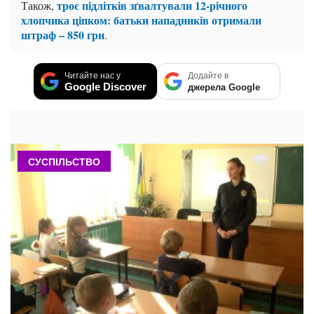
троє підлітків зґвалтували 12-річного
Також,
хлопчика ціпком: батьки нападників отримали
штраф – 850 грн
.
Читайте нас у
Додайте в
Google Discover
джерела Google
СУСПІЛЬСТВО