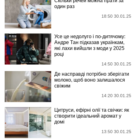
Скільки речей можна прати за
один раз
18:50 30.01.25
Усе це недолуго і по-дитячому:
Андре Тан підказав українкам,
які лахи вийшли з моди у 2025
році
14:50 30.01.25
Де насправді потрібно зберігати
молоко, щоб воно залишалося
свіжим
14:20 30.01.25
Цитруси, ефірні олії та свічки: як
створити ідеальний аромат у
домі
13:50 30.01.25