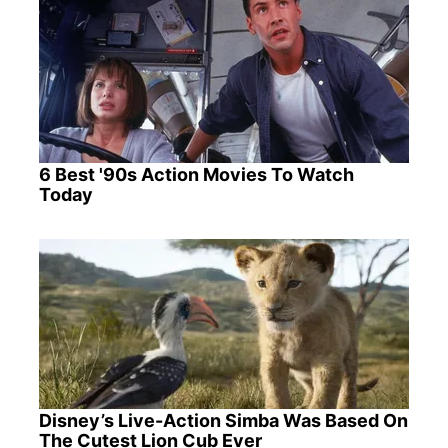
6 Best '90s Action Movies To Watch
Today
Disney’s Live-Action Simba Was Based On
The Cutest Lion Cub Ever