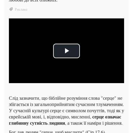
Слід зазначити, що біблійне розуміння слова "серце" не
збігається із загальноприйнятим сучасним тлумаченням.
У сучасній культурі серце є символом почуттів, тоді як у
серце означає
єврейській мові, і, відповідно, мисленні,
глибинну сутність людини
, а також її наміри і рішення.
Бог дав людям "серце, щоб мислити" (Сір 17,6).