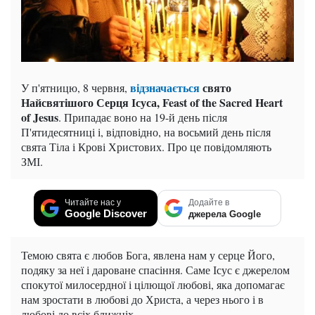
відзначається
свято
У п'ятницю, 8 червня,
Найсвятішого Серця Ісуса, Feast of the Sacred Heart
of Jesus
. Припадає воно на 19-й день після
П'ятидесятниці і, відповідно, на восьмий день після
свята Тіла і Крові Христових. Про це повідомляють
ЗМІ.
Читайте нас у
Додайте в
Google Discover
джерела Google
Темою свята є любов Бога, явлена нам у серце Його,
подяку за неї і дароване спасіння. Саме Ісус є джерелом
спокутої милосердної і цілющої любові, яка допомагає
нам зростати в любові до Христа, а через нього і в
любові до всіх ближніх.