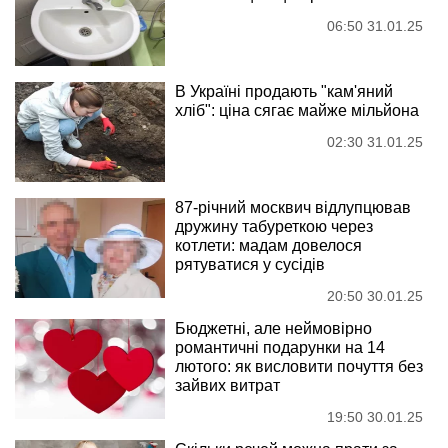
06:50 31.01.25
В Україні продають "кам'яний
хліб": ціна сягає майже мільйона
02:30 31.01.25
87-річний москвич відлупцював
дружину табуреткою через
котлети: мадам довелося
рятуватися у сусідів
20:50 30.01.25
Бюджетні, але неймовірно
романтичні подарунки на 14
лютого: як висловити почуття без
зайвих витрат
19:50 30.01.25