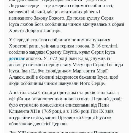
Людське серце — це джерело свідомої особистості,
мислячої і вільної, місце остаточних рішень і
неписаного Закону Божого. До появи культу Серця
Ісуса любов Бога особливим чином віжчувалась в образі
Христа Доброго Пастиря.
У Середні століття особливим чином шанувалися
Христові рани, увінчана терням голова. В 16 столітті,
особливо завдяки Ордену Єзуїтів, культ Серця Ісуса
досягає
апогею. У 1672 році Іван Ед відслужив із
дозволу єпископа першу святу Месу про Серце Господа
Ісуса. Іван Ед був сповідником Маргарити Марії
Алакок, якій в баченні відкрилося бажання Ісуса, щоб
люди особливим чином шанували Його Серце.
Апостольська Столиця протягом ста років зволікала з
офіційним встановленням нового свята. Перший дозвіл
було отримано польськими єпископами від Папи
Климента XII в 1765 році, а в 1856 році Пій IX ввів
літургійне святкування Пресвятого Серця Ісуса як
обов'язкове для всієї Церкви.
Лев XIII поглибив розуміння посвячення Пресвятому