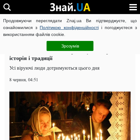
Продовжуючи переглядати Znaj.ua Ви підтверджуєте, що
ВІЙНА РОСІЇ ПРОТИ УКРАЇНИ
КОРОНАВІРУС В УКРАЇНІ І
ознайомилися з
Політикою конфіденційності
і погоджуєтеся з
використанням файлів cookie.
Головна
Попкорн
ЧИТАТЬ НА РУССКОМ
Зрозумів
Свято Найсвятішого Серця Ісуса 8 червня:
історія і традиції
Усі віруючі люди дотримуються цього дня
8 червня, 04:51