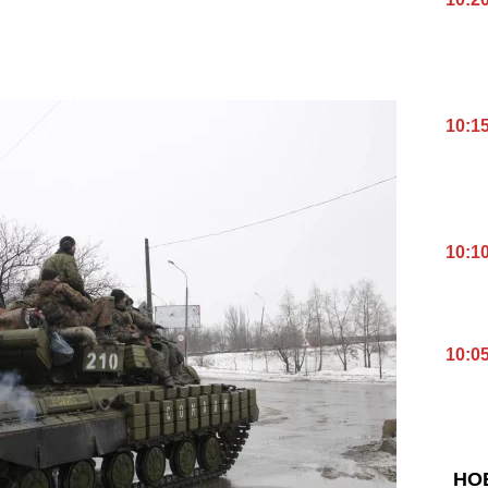
10:1
10:1
10:0
НО