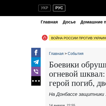
УКР
РУС
Главная
Досье
Домашние 
ВОЙНА РОССИИ ПРОТИВ УКРАИ
Главная
События
Боевики обруш
огневой шквал:
герой погиб, д
На Донбассе защитники 
14 января, 22:55