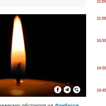
11:0
11:0
10:5
10:5
10:4
вражеских обстрелов на
Донбассе