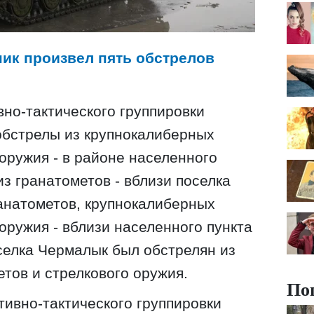
вник произвел пять обстрелов
вно-тактического группировки
 обстрелы из крупнокалиберных
 оружия - в районе населенного
з гранатометов - вблизи поселка
ранатометов, крупнокалиберных
оружия - вблизи населенного пункта
селка Чермалык был обстрелян из
тов и стрелкового оружия.
По
тивно-тактического группировки