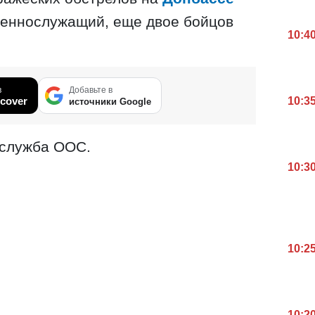
оеннослужащий, еще двое бойцов
10:4
в
Добавьте в
cover
10:3
источники Google
-служба ООС.
10:3
10:2
10:2