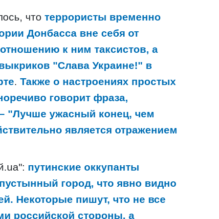
лось, что
террористы временно
ории Донбасса вне себя от
отношению к ним таксистов, а
выкриков "Слава Украине!" в
рте
.
Также о настроениях простых
норечиво говорит фраза,
– "Лучше ужасный конец, чем
ействительно является отражением
й.ua":
путинские оккупанты
 пустынный город, что явно видно
й. Некоторые пишут, что не все
и российской стороны, а