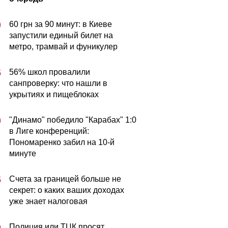
60 грн за 90 минут: в Киеве
0
запустили единый билет на
метро, трамвай и фуникулер
56% школ провалили
5
санпроверку: что нашли в
укрытиях и пищеблоках
"Динамо" победило "Карабах" 1:0
0
в Лиге конференций:
Пономаренко забил на 10-й
минуте
Счета за границей больше не
5
секрет: о каких ваших доходах
уже знает налоговая
Полиция или ТЦК просят
0