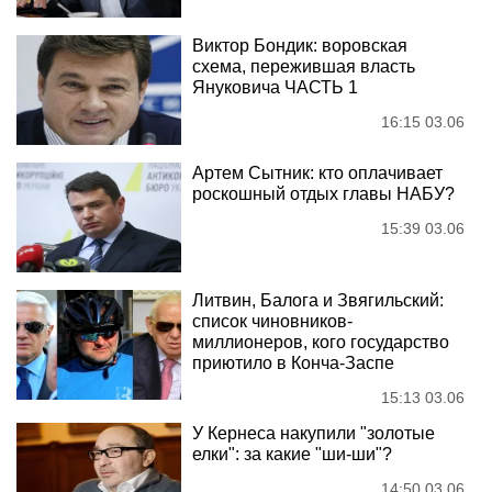
Виктор Бондик: воровская
схема, пережившая власть
Януковича ЧАСТЬ 1
16:15 03.06
Артем Сытник: кто оплачивает
роскошный отдых главы НАБУ?
15:39 03.06
Литвин, Балога и Звягильский:
список чиновников-
миллионеров, кого государство
приютило в Конча-Заспе
15:13 03.06
У Кернеса накупили "золотые
елки": за какие "ши-ши"?
14:50 03.06