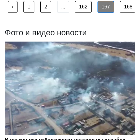
‹
1
2
...
162
167
168
Фото и видео новости
В россии под наблюдением пожарных случайно