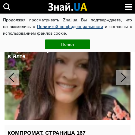
Продолжая просматривать Znaj.ua Вы подтверждаете, что
ВОЙНА РОССИИ ПРОТИВ УКРАИНЫ
КОРОНАВИРУС В 
ознакомились с
Политикой конфиденциальности
и согласны с
использованием файлов cookie.
Софии Ротару — 79: где живет
певица во время войны и почему
Понял
оккупанты покушаются на ее отель
в Ялте
КОМПРОМАТ, СТРАНИЦА 167