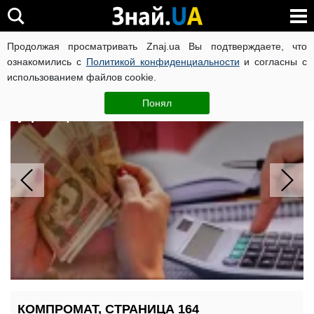
Продолжая просматривать Znaj.ua Вы подтверждаете, что
ВОЙНА РОССИИ ПРОТИВ УКРАИНЫ
КОРОНАВИРУС В 
ознакомились с
Политикой конфиденциальности
и согласны с
использованием файлов cookie.
Надбавка к пенсии от 597 до 908 грн:
за какие заслуги ПФУ доплатит
Понял
украинцам
КОМПРОМАТ, СТРАНИЦА 164