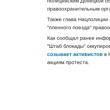
полицейским Донецкой об
правоохранительным орга
Также глава Нацполиции 
"пленного поезда" право
Как сообщал ранее инфо
"Штаб блокады" оккупиро
созывает активистов
в 
акциям протеста.