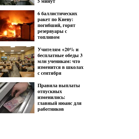
5 минут
6 баллистических
ракет по Киеву:
погибший, горят
резервуары с
топливом
Учителям +20% и
бесплатные обеды 3
млн ученикам: что
изменится в школах
с сентября
Правила выплаты
отпускных
изменились:
главный нюанс для
работников