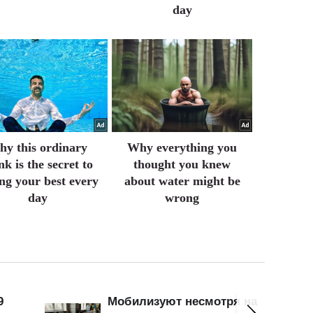
day
y this ordinary
Why everything you
nk is the secret to
thought you knew
ing your best every
about water might be
day
wrong
9
Мобилизуют несмотря на