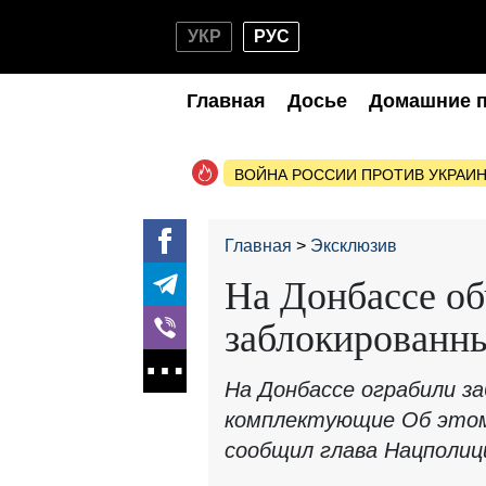
УКР
РУС
Главная
Досье
Домашние 
ВОЙНА РОССИИ ПРОТИВ УКРАИ
Главная
Эксклюзив
На Донбассе о
заблокированн
На Донбассе ограбили за
комплектующие Об этом 
сообщил глава Нацполиц