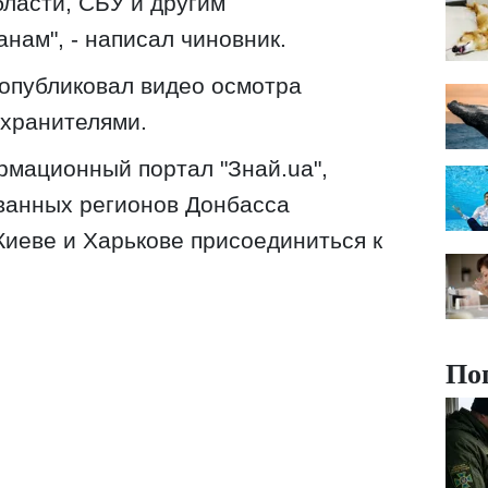
ласти, СБУ и другим
нам", - написал чиновник.
опубликовал видео осмотра
охранителями.
рмационный портал "Знай.ua",
ванных регионов Донбасса
Киеве и Харькове присоединиться к
По