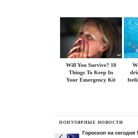
Will You Survive? 10
Wh
Things To Keep In
dri
Your Emergency Kit
feel
ПОПУЛЯРНЫЕ НОВОСТИ
Банк" отменяет
Гороскоп на сегодня 