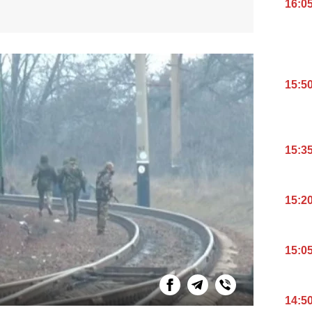
16:0
15:5
15:3
15:2
15:0
14:5