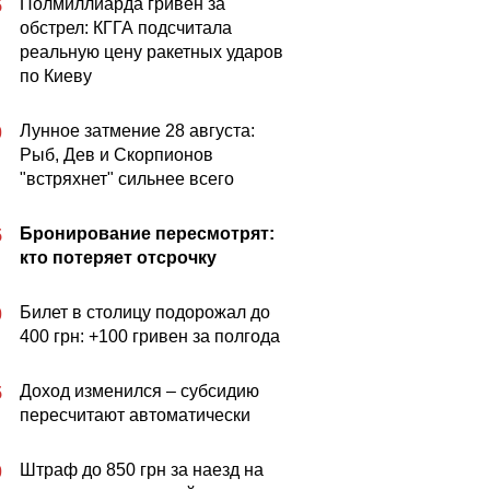
Полмиллиарда гривен за
5
обстрел: КГГА подсчитала
реальную цену ракетных ударов
по Киеву
Лунное затмение 28 августа:
0
Рыб, Дев и Скорпионов
"встряхнет" сильнее всего
Бронирование пересмотрят:
5
кто потеряет отсрочку
Билет в столицу подорожал до
0
400 грн: +100 гривен за полгода
Доход изменился – субсидию
5
пересчитают автоматически
Штраф до 850 грн за наезд на
0