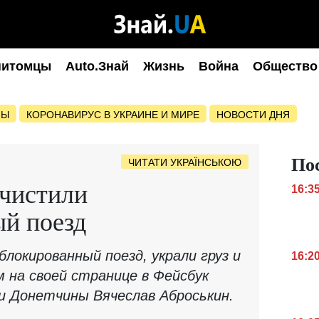
питомцы
Auto.Знай
Жизнь
Война
Общество
НЫ
КОРОНАВИРУС В УКРАИНЕ И МИРЕ
НОВОСТИ ДНЯ
По
ЧИТАТИ УКРАЇНСЬКОЮ
бчистили
16:3
ый поезд
блокированный поезд, украли груз и
16:2
на своей странице в Фейсбук
и Донетчины Вячеслав Аброськин.