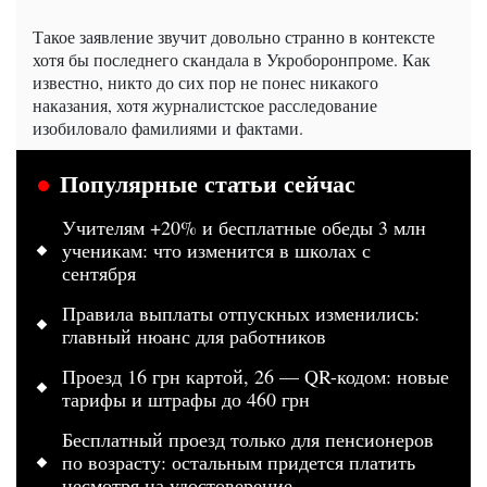
Такое заявление звучит довольно странно в контексте
хотя бы последнего скандала в Укроборонпроме. Как
известно, никто до сих пор не понес никакого
наказания, хотя журналистское расследование
изобиловало фамилиями и фактами.
Популярные статьи сейчас
Учителям +20% и бесплатные обеды 3 млн
ученикам: что изменится в школах с
сентября
Правила выплаты отпускных изменились:
главный нюанс для работников
Проезд 16 грн картой, 26 — QR-кодом: новые
тарифы и штрафы до 460 грн
Бесплатный проезд только для пенсионеров
по возрасту: остальным придется платить
несмотря на удостоверение