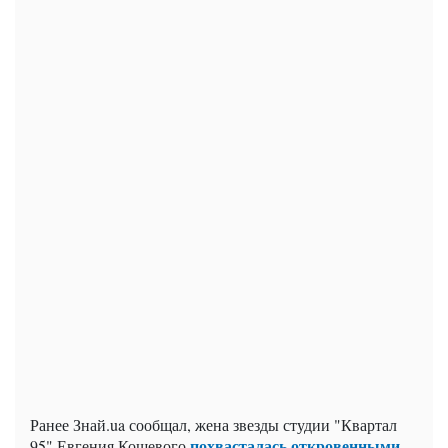
Ранее Знай.ua сообщал, жена звезды студии "Квартал
похвасталась откровенными
95" Евгения Кошевого