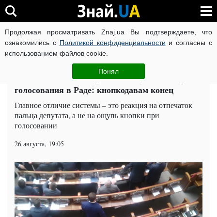
Продолжая просматривать Znaj.ua Вы подтверждаете, что
ВОЙНА РОССИИ ПРОТИВ УКРАИНЫ
КОРОНАВИРУС В 
ознакомились с
Политикой конфиденциальности
и согласны с
использованием файлов cookie.
Главная
Политика
ЧИТАТИ УКРАЇНСЬКОЮ
Понял
У Зеленского анонсировали новую систему
голосования в Раде: кнопкодавам конец
Главное отличие системы – это реакция на отпечаток
пальца депутата, а не на ощупь кнопки при
голосовании
26 августа, 19:05