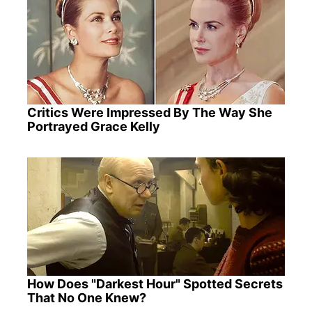
Critics Were Impressed By The Way She
Portrayed Grace Kelly
How Does "Darkest Hour" Spotted Secrets
That No One Knew?