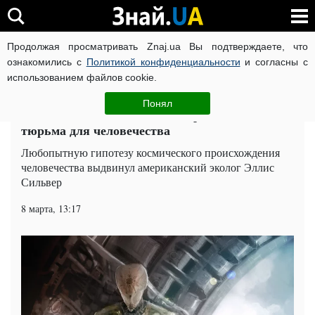
Продолжая просматривать Znaj.ua Вы подтверждаете, что
ВОЙНА РОССИИ ПРОТИВ УКРАИНЫ
КОРОНАВИРУС В 
ознакомились с
Политикой конфиденциальности
и согласны с
использованием файлов cookie.
Главная
Наука
ЧИТАТИ УКРАЇНСЬКОЮ
Понял
Ученые ошеломили новой теорией: Земля —
тюрьма для человечества
Любопытную гипотезу космического происхождения
человечества выдвинул американский эколог Эллис
Сильвер
8 марта, 13:17