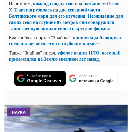
команда водолазов под названием Ocean
Напомним,
X Team погрузилась на дно северной части
Балтийского моря для его изучения. Неожиданно для
самих себя на глубине 87 метров они обнаружили
таинственную возвышенность круглой формы.
пришельцы блокируют
Как сообщал портал "Знай.ua",
сигналы человечества в глубоком космосе.
уфолог нашел НЛО, который
Также "Знай.ua" писал,
приземлился на Землю миллион лет назад.
Читайте нас в
Добавьте в
Google Discover
источники Google
НАУКА