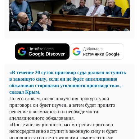
Читайте нас в
Добавьте в
Google Discover
источники Google
«В течение 30 суток приговор суда должен вступить
в законную силу, если он не будет апелляционно
обжалован сторонами уголовного производства», -
сказал Крым.
По его словам, после получения прокуратурой
приговора он будет изучен, а затем будет принято
решение о возможности и необходимости
апелляционного обжалования.
«После апелляционного рассмотрения приговор
непосредственно вступит в законную силу и будет
исполняться соответствующими компетентными