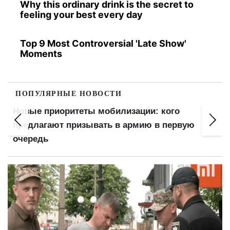
Why this ordinary drink is the secret to
feeling your best every day
Top 9 Most Controversial 'Late Show'
Moments
ПОПУЛЯРНЫЕ НОВОСТИ
риоритеты мобилизации: кого
Полиция ил
ают призывать в армию в первую
имеют ли п
ь
переписки 