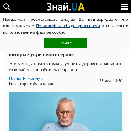
Продолжая просматривать Znaj.ua Вы подтверждаете, что
ВОЙНА РОССИИ ПРОТИВ УКРАИНЫ
КОРОНАВИРУС В 
ознакомились с
Политикой конфиденциальности
и согласны с
использованием файлов cookie.
Главная
Здоровье
ЧИТАТИ УКРАЇНСЬКОЮ
Понял
Много времени не займут: четыре привычки,
которые укрепляют сердце
Эти методы помогут вам улучшить здоровье и заставить
главный орган работать исправно.
Олена Романчук
25 мая, 15:50
Редактор стрічки новин